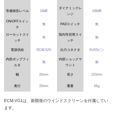
ダイナミックレ
等価雑音レベル
18dB
109dB
ンジ
ON/OFFスイッ
無
PADスイッチ
無
チ
ローカットスイ
指向性切替スイ
有
無
ッチ
ッチ
電源供給
DC40-52V
出力コネクタ
XLR3ピン
内部ポップフィ
内部ショックマ
無
無
ルタ
ウント
幅
20mm
長さ
210mm
奥行
20mm
重量
66g
ECM-VG1は、新開発のウインドスクリーンを付属してい
ます。