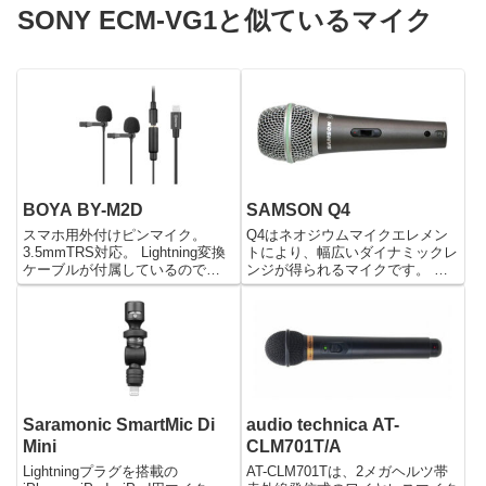
SONY ECM-VG1と似ているマイク
BOYA BY-M2D
SAMSON Q4
スマホ用外付けピンマイク。
Q4はネオジウムマイクエレメン
3.5mmTRS対応。 Lightning変換
トにより、幅広いダイナミックレ
ケーブルが付属しているので
ンジが得られるマイクです。 ス
iPhone/iPadなどのiOSデバイス
ーパーカーディオイドのピックア
も使用が可能です。 デュアルタ
ップパターンにより、明瞭なサウ
イプなので2人の声を高音質かつ
ンドながら音の被りを抑えます。
クリアなサウンドで録音ができま
また、最大SPLが高く、出力レベ
す。 イ...
ルの高い楽器にも対応します...
Saramonic SmartMic Di
audio technica AT-
Mini
CLM701T/A
Lightningプラグを搭載の
AT-CLM701Tは、2メガヘルツ帯