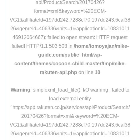
api/Product/Search/20170426?
format=xml&keyword=%20ECM-
VG1&affiliateId=197dd242.7288cf70.197dd243.6caf38
26&genreId=406336&hits=1&applicationId=10831011
46912064667): failed to open stream: HTTP request
failed! HTTP/1.1 503 503 in
/home/tomoyajan/mike-
guide.com/public_html/wp-
content/themes/cocoon-child-master/tmp/mike-
rakuten-api.php
on line
10
Warning
: simplexml_load_file(): I/O warning : failed to
load external entity
"https://app.rakuten.co.jp/services/api/Product/Search/
20170426?format=xml&keyword=%20ECM-
VG1&affiliateId=197dd242.7288cf70.197dd243.6caf38
26&genreId=406336&hits=1&applicationId=10831011