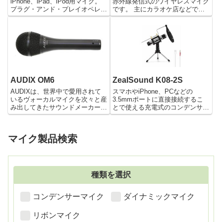
iPhone、iPad、iPod用マイク。
赤外線発信式のワイヤレスマイク
プラグ・アンド・プレイオペレー
です。 主にカラオケ店などで使
ションにより接続するだけで簡単
われていることが多く、マイク本
に使用することができます。 角
体内には使用状況に応じて赤外線
度調節が可能なので柔軟なレコー
の出力を切り替えることが出来る
ディングが可能。 環境音に由来
スイッチがついています。 この
するノイズを軽...
スイッチの切り替えによ...
AUDIX OM6
ZealSound K08-2S
AUDIXは、世界中で愛用されて
スマホやiPhone、PCなどの
いるヴォーカルマイクを次々と産
3.5mmポートに直接接続するこ
み出してきたサウンドメーカーで
とで使える充電式のコンデンサー
す。 とくにOMシリーズはOM1
マイクです。
をはじめ、高い人気と信頼性を得
ており、愛用しているアーティス
マイク製品検索
トは数多くいます。 その中でも
OM6はダイナミックマイク...
種類を選択
コンデンサーマイク
ダイナミックマイク
リボンマイク