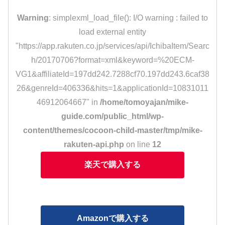
Warning
: simplexml_load_file(): I/O warning : failed to
load external entity
"https://app.rakuten.co.jp/services/api/IchibaItem/Searc
h/20170706?format=xml&keyword=%20ECM-
VG1&affiliateId=197dd242.7288cf70.197dd243.6caf38
26&genreId=406336&hits=1&applicationId=10831011
46912064667" in
/home/tomoyajan/mike-
guide.com/public_html/wp-
content/themes/cocoon-child-master/tmp/mike-
rakuten-api.php
on line
12
楽天で購入する
Amazonで購入する