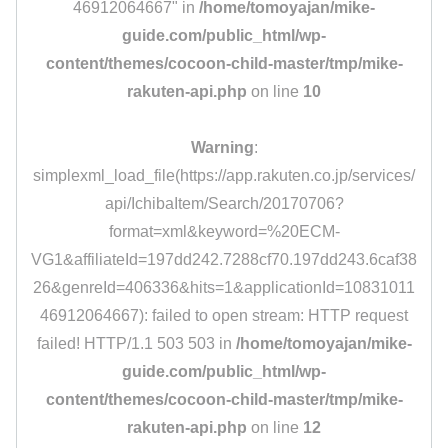
46912064667" in
/home/tomoyajan/mike-
guide.com/public_html/wp-
content/themes/cocoon-child-master/tmp/mike-
rakuten-api.php
on line
10
Warning
:
simplexml_load_file(https://app.rakuten.co.jp/services/
api/IchibaItem/Search/20170706?
format=xml&keyword=%20ECM-
VG1&affiliateId=197dd242.7288cf70.197dd243.6caf38
26&genreId=406336&hits=1&applicationId=10831011
46912064667): failed to open stream: HTTP request
failed! HTTP/1.1 503 503 in
/home/tomoyajan/mike-
guide.com/public_html/wp-
content/themes/cocoon-child-master/tmp/mike-
rakuten-api.php
on line
12