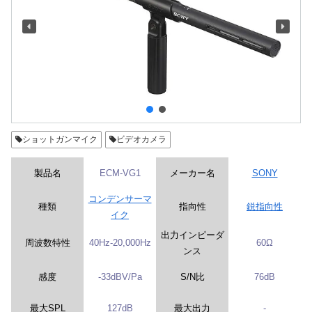
ショットガンマイク
ビデオカメラ
製品名
ECM-VG1
メーカー名
SONY
コンデンサーマ
種類
指向性
鋭指向性
イク
出力インピーダ
周波数特性
40Hz-20,000Hz
60Ω
ンス
感度
-33dBV/Pa
S/N比
76dB
最大SPL
127dB
最大出力
-