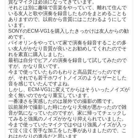
質なマイクは必須になってきています。
それとは別に趣味で音楽をやっていて、離れて住んで
いる友人と歌や演奏を録音したものをまとめることも
ありますので、以前から音質にはこだわるようにして
います。
SONYのECM-VG1を購入したきっかけは友人からの勧
めです。
バイオリンをやっていて家で演奏を録音することの多
い友人がかなり音質が良いとお勧めしてくれたのでそ
れを素直に購入しました。
最初は自分でピアノの演奏を録音して試してみたので
すが、かなり良いです。
今まで使っていたものもわりと高品質だったのです
が、それでも若干ホワイトノイズのようなザーとした
音を感じていたんですよね。
しかし、ECM-VG1に変えてからはそういったノイズが
全く無いのでかなり重宝しています。
一番凄さを実感したのは屋外での撮影の際です。
以前屋外で撮影した時にかなり天候が悪かったので雑
音が気になっていたのですが、家に帰ってチェックし
てみると強風のノイズがかなり抑えられていました。
今まで使っていたマイクではやはり強風ノイズが入っ
て泣く泣く苦手な加工をした事がありましたので、こ
れはかなりの進歩だと思います