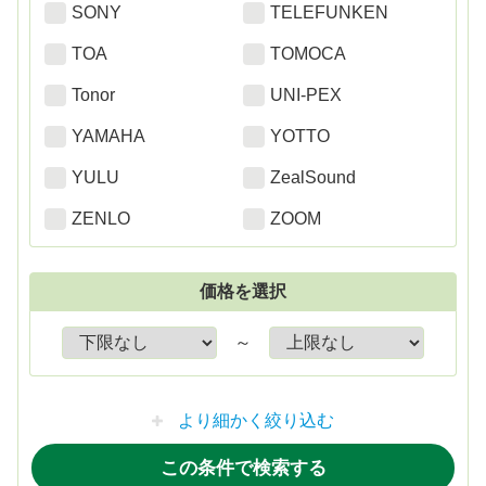
SONY
TELEFUNKEN
TOA
TOMOCA
Tonor
UNI-PEX
YAMAHA
YOTTO
YULU
ZealSound
ZENLO
ZOOM
価格を選択
～
より細かく絞り込む