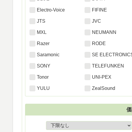
Electro-Voice
FIFINE
JTS
JVC
MXL
NEUMANN
Razer
RODE
Saramonic
SE ELECTRONIC
SONY
TELEFUNKEN
Tonor
UNI-PEX
YULU
ZealSound
価