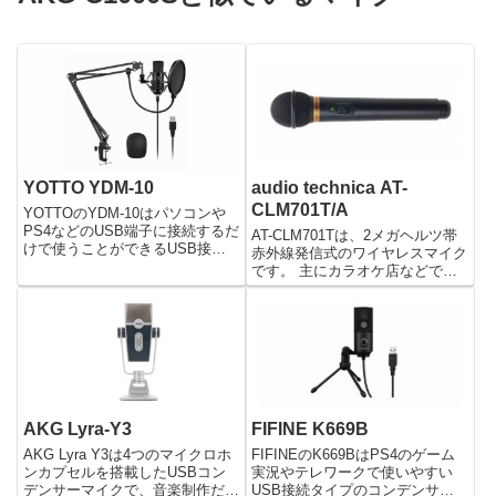
YOTTO YDM-10
audio technica AT-
CLM701T/A
YOTTOのYDM-10はパソコンや
PS4などのUSB端子に接続するだ
AT-CLM701Tは、2メガヘルツ帯
けで使うことができるUSB接続
赤外線発信式のワイヤレスマイク
型のコンデンサーマイクになりま
です。 主にカラオケ店などで使
す。ゲーム実況やYouTube配信、
われていることが多く、マイク本
Skype通話、テレワークなど様々
体内には使用状況に応じて赤外線
な用途に使えます。また付属品も
の出力を切り替えることが出来る
たくさん付いてくるため、購入後
スイッチがついています。 この
すぐに使うことができます。
スイッチの切り替えによ...
AKG Lyra-Y3
FIFINE K669B
AKG Lyra Y3は4つのマイクロホ
FIFINEのK669BはPS4のゲーム
ンカプセルを搭載したUSBコン
実況やテレワークで使いやすい
デンサーマイクで、音楽制作だけ
USB接続タイプのコンデンサー