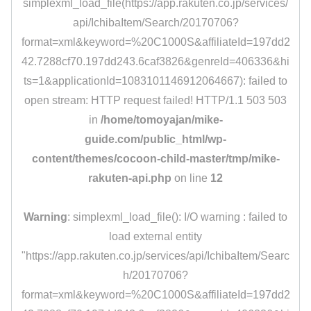
simplexml_load_file(https://app.rakuten.co.jp/services/
api/IchibaItem/Search/20170706?
format=xml&keyword=%20C1000S&affiliateId=197dd2
42.7288cf70.197dd243.6caf3826&genreId=406336&hi
ts=1&applicationId=1083101146912064667): failed to
open stream: HTTP request failed! HTTP/1.1 503 503
in
/home/tomoyajan/mike-
guide.com/public_html/wp-
content/themes/cocoon-child-master/tmp/mike-
rakuten-api.php
on line
12
Warning
: simplexml_load_file(): I/O warning : failed to
load external entity
"https://app.rakuten.co.jp/services/api/IchibaItem/Searc
h/20170706?
format=xml&keyword=%20C1000S&affiliateId=197dd2