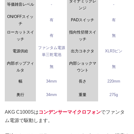
ダイナミックレ
等価雑音レベル
-
-
ンジ
ON/OFFスイッ
有
PADスイッチ
有
チ
ローカットスイ
指向性切替スイ
有
無
ッチ
ッチ
ファンタム電源
電源供給
出力コネクタ
XLR3ピン
単三乾電池
内部ポップフィ
内部ショックマ
無
無
ルタ
ウント
幅
34mm
長さ
220mm
奥行
34mm
重量
275g
AKG C1000Sは
コンデンサーマイクロフォン
でファンタ
ム電源で駆動します。