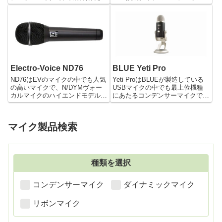
でなくWeb会議やzoomにも使え
マイクです。USB端子に繋ぐだ
る本格的なコンデンサーマイクで
けで簡単に音声入力することがで
す。使い方は簡単で、PCなどに
きます。また本体に音量の調整つ
搭載されているUSB端子に繋ぐ
まみがついているので、音量を変
だけで、手軽に音声入力をするこ
える時にわざわざパソコンなどの
とができます。ミュートボタンや
画面を付ける必要がないので便利
ゲイン調整、モニタリング用のヘ
です。
ッドホン端子も付いているので、
Electro-Voice ND76
BLUE Yeti Pro
様々な用途に活用できます。
ND76はEVのマイクの中でも人気
Yeti ProはBLUEが製造している
の高いマイクで、N/DYMヴォー
USBマイクの中でも最上位機種
カルマイクのハイエンドモデルで
にあたるコンデンサーマイクで
す。 パワフルでクリアなサウン
す。USBだけでなくXLR出力端子
ドは多くの有名アーティストに選
も付いているので、自宅だけでな
ばれています。 モニタースピー
くスタジオなどでも活躍できるマ
マイク製品検索
カーからのハウリングや「かぶ
イクです。また録音品質も高解像
り」に強く、多重ショックマ...
度のため、プロ仕様のUSBコン
デンサーマイクと言えます。
種類を選択
コンデンサーマイク
ダイナミックマイク
リボンマイク