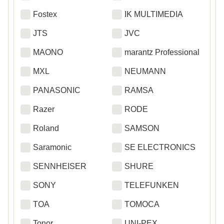
Fostex
IK MULTIMEDIA
JTS
JVC
MAONO
marantz Professional
MXL
NEUMANN
PANASONIC
RAMSA
Razer
RODE
Roland
SAMSON
Saramonic
SE ELECTRONICS
SENNHEISER
SHURE
SONY
TELEFUNKEN
TOA
TOMOCA
Tonor
UNI-PEX