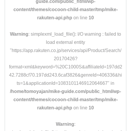
guide.com/public_html/wp-
content/themes/cocoon-child-master/tmp/mike-
rakuten-api.php
on line
10
Warning
: simplexml_load_file(): I/O warning : failed to
load external entity
"https://app.rakuten.co.jp/services/api/Product/Search/
20170426?
format=xml&keyword=%20C1000S&affiliateId=197dd2
42.7288cf70.197dd243.6caf3826&genreId=406336&hi
ts=1&applicationId=1083101146912064667" in
/home/tomoyajan/mike-guide.com/public_html/wp-
content/themes/cocoon-child-master/tmp/mike-
rakuten-api.php
on line
10
Warning
: