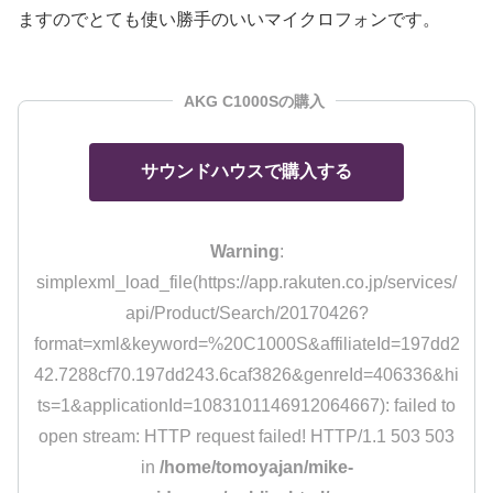
ますのでとても使い勝手のいいマイクロフォンです。
AKG C1000Sの購入
サウンドハウスで購入する
Warning
:
simplexml_load_file(https://app.rakuten.co.jp/services/
api/Product/Search/20170426?
format=xml&keyword=%20C1000S&affiliateId=197dd2
42.7288cf70.197dd243.6caf3826&genreId=406336&hi
ts=1&applicationId=1083101146912064667): failed to
open stream: HTTP request failed! HTTP/1.1 503 503
in
/home/tomoyajan/mike-