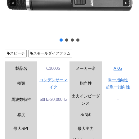
スピーチ
スモールダイアフラム
製品名
C1000S
メーカー名
AKG
コンデンサーマ
単一指向性
種類
指向性
イク
超単一指向性
出力インピーダ
周波数特性
50Hz-20,000Hz
-
ンス
感度
-
S/N比
-
最大SPL
-
最大出力
-