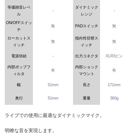
等価雑音レベ
ダイナミック
-
-
ル
レンジ
ON/OFFスイッ
無
PADスイッチ
無
チ
ローカットス
指向性切替ス
無
無
イッチ
イッチ
電源供給
-
出力コネクタ
XLR3ピン
内部ポップフ
内部ショック
有
有
ィルタ
マウント
幅
51mm
長さ
171mm
奥行
51mm
重量
360g
ライブでの使用に最適なダイナミックマイク。
明瞭な音を実現します。