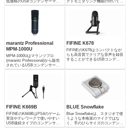
低価格のUSBコンデンサーマイ
クトモニタリング機能の付いて
クです。パソコンのUSB端子に
USBコンデンサーマイクです。
繋ぐだけで簡単に使えるので便利
USB端子に直接ケーブルで接続
です。またマイクのアームが3段
するだけで簡単に使うことができ
式になっているため、使い方に合
ます。PCやPS4でゲーム実況や
わせて自由に動かすことができま
動画配信などに適しているマイク
す。
です。
marantz Professional
FIFINE K678
MPM-1000U
FIFINEのK678はコンパクトなが
らも高音質でクリアな音声を録音
MPM-1000Uはマランツプロ
することができるUSBコンデン
(marantz Professional)から販売
サーマイクです。PCやPS4など
されているUSBコンデンサーマ
にあるUSB端子にケーブルを使
イクです。優れたオーディオ録音
ってマイクを繋ぐだけで、簡単に
品質で高感度と広い周波数レスポ
YouTube配信やゲーム実況などを
ンスのマイクで、スタジオワーク
行うことができます。
などに向いている単一指向性マイ
クです。
FIFINE K669B
BLUE Snowflake
FIFINEのK669BはPS4のゲーム
Blue Snowflakeは、スタジオで使
実況やテレワークで使いやすい
うような本格派のマイクではな
USB接続タイプのコンデンサー
く、手のひらサイズのコンデンサ
マイクです。USB端子に繋ぐだ
ーマイクです。 テレビ会議や、