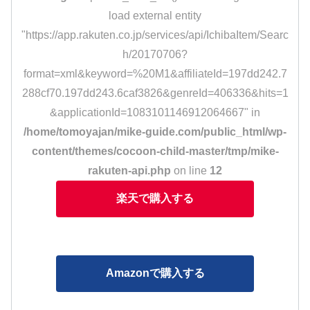
load external entity
"https://app.rakuten.co.jp/services/api/IchibaItem/Searc
h/20170706?
format=xml&keyword=%20M1&affiliateId=197dd242.7
288cf70.197dd243.6caf3826&genreId=406336&hits=1
&applicationId=1083101146912064667" in
/home/tomoyajan/mike-guide.com/public_html/wp-
content/themes/cocoon-child-master/tmp/mike-
rakuten-api.php
on line
12
楽天で購入する
Amazonで購入する