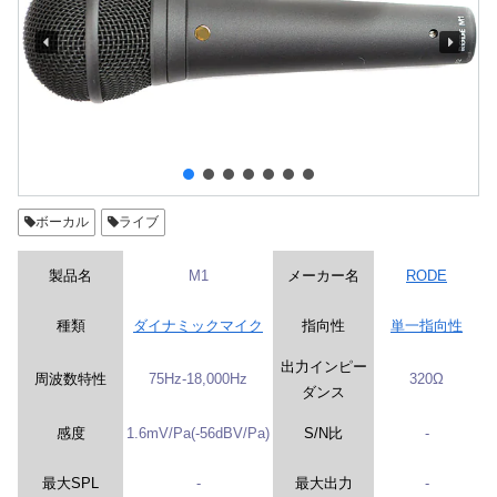
ボーカル
ライブ
製品名
M1
メーカー名
RODE
種類
ダイナミックマイク
指向性
単一指向性
出力インピー
周波数特性
75Hz-18,000Hz
320Ω
ダンス
感度
1.6mV/Pa(-56dBV/Pa)
S/N比
-
最大SPL
-
最大出力
-