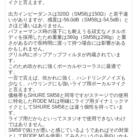
イクと言えます。
出力インピーダンスは320Ω（SM58は150Ω）と若干違
いがありますが、感度は-56.0dB（SM58は-54.5dB）と
さほど違いはありません。
パフォーマンス時の落下にも耐えうる頑丈なメタルボ
ディを採用したため重量は360g（SM58は298g）と重
さがあるので長時間に渡って持つ場合には影響がある
かもしれません。
グリル内にポップアップフィルタが内蔵されていま
す。
このため吹かれに強くボーカルやコーラスに最適で
す。
一言で言えば、吹かれに強く、ハンドリングノイズも
少なく、ハウリングにも強いライブ用ボーカルマイク
と言えます。
価格帯もSHURE SM58と同等ですがステージでの使用
に特化したRODE M1は明確にライブ用ダイナミックマ
イクとしてSHURE SM58とは違う個性を持っていま
す。
ライブ用だからといってスタジオで使用できないわけ
ではありません。
SM58で抜けが悪いと感じているようであればその対策
としてRODE M1を使用してみるというのも面白いかも