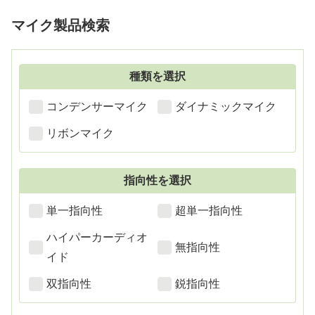
けで簡単に音声入力することがで
友達とスカイプでおしゃべりぐら
きます。また本体に音量の調整つ
いはやってみようかと思っている
マイク製品検索
まみがついているので、音量を変
なら、Blue Snowflakeは使い勝手
える時にわざわざパソコンなどの
に優...
画面を付ける必要がないので便利
です。
種類を選択
コンデンサーマイク
ダイナミックマイク
リボンマイク
指向性を選択
単一指向性
超単一指向性
ハイパーカーディオ
無指向性
イド
双指向性
鋭指向性