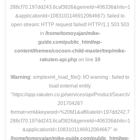
288cf70.197dd243.6caf3826&genreId=406336&hits=1
&applicationId=1083101146912064667): failed to
open stream: HTTP request failed! HTTP/1.1 503 503
in
/home/tomoyajan/mike-
guide.com/public_html/wp-
content/themes/cocoon-child-master/tmp/mike-
rakuten-api.php
on line
10
Warning
: simplexml_load_file(): I/O warning : failed to
load external entity
"https://app.rakuten.co.jp/services/api/Product/Search/
20170426?
format=xml&keyword=%20M1&affiliateId=197dd242.7
288cf70.197dd243.6caf3826&genreId=406336&hits=1
&applicationId=1083101146912064667" in
/home/tomoyajan/mike-guide.com/public_html/wp-