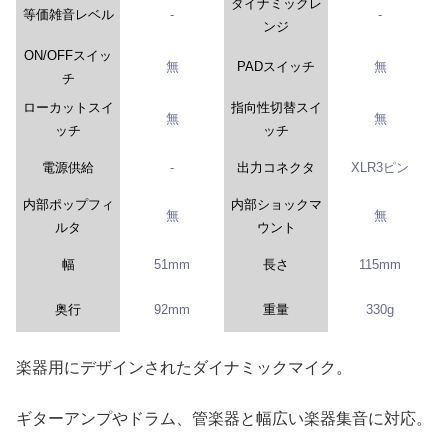
ダイナミックレ
等価雑音レベル
-
-
ンジ
ON/OFFスイッ
無
PADスイッチ
無
チ
ローカットスイ
指向性切替スイ
無
無
ッチ
ッチ
電源供給
-
出力コネクタ
XLR3ピン
内部ポップフィ
内部ショックマ
無
無
ルタ
ウント
幅
51mm
長さ
115mm
奥行
92mm
重量
330g
楽器用にデザインされたダイナミックマイク。
ギターアンプやドラム、管楽器と幅広い楽器集音に対応。