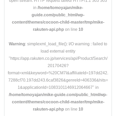
open stream: HTTP request failed! HTTP/1.1 503 503
in
/home/tomoyajan/mike-
guide.com/public_html/wp-
content/themes/cocoon-child-master/tmp/mike-
rakuten-api.php
on line
10
Warning
: simplexml_load_file(): I/O warning : failed to
load external entity
"https://app.rakuten.co.jp/services/api/Product/Search/
20170426?
format=xml&keyword=%20CM7I&affiliateId=197dd242.
7288cf70.197dd243.6caf3826&genreId=406336&hits=
1&applicationId=1083101146912064667" in
/home/tomoyajan/mike-guide.com/public_html/wp-
content/themes/cocoon-child-master/tmp/mike-
rakuten-api.php
on line
10