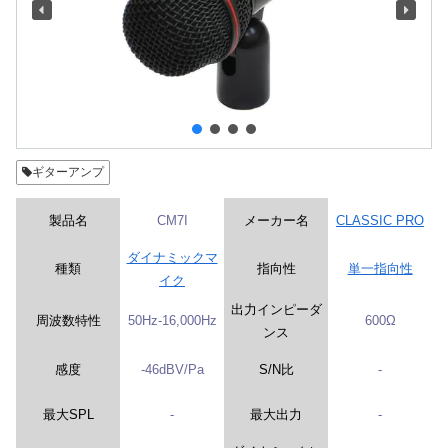
ギターアンプ
製品名
CM7I
メーカー名
CLASSIC PRO
ダイナミックマ
種類
指向性
単一指向性
イク
出力インピーダ
周波数特性
50Hz-16,000Hz
600Ω
ンス
感度
-46dBV/Pa
S/N比
-
最大SPL
-
最大出力
-