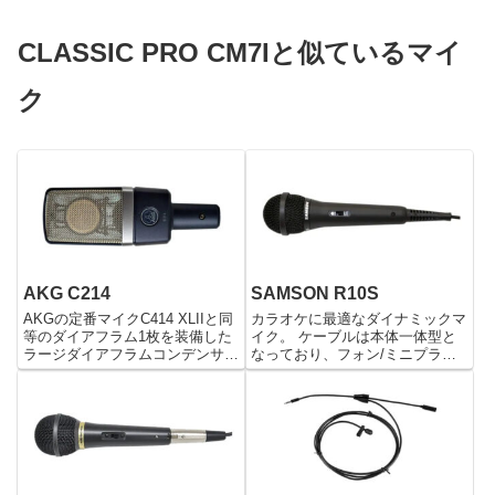
CLASSIC PRO CM7Iと似ているマイ
ク
AKG C214
SAMSON R10S
AKGの定番マイクC414 XLIIと同
カラオケに最適なダイナミックマ
等のダイアフラム1枚を装備した
イク。 ケーブルは本体一体型と
ラージダイアフラムコンデンサー
なっており、フォン/ミニプラグ
マイク。 ボーカルはもちろんの
どちらにも対応します。
こと、ギターやパーカッション、
アンビエントマイクとしても活
躍。 20dBのPADを装備し、音圧
レベルの高いソー...