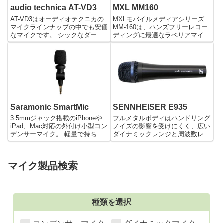
audio technica AT-VD3
MXL MM160
AT-VD3はオーディオテクニカの
MXLモバイルメディアシリーズ
マイクラインナップの中でも安価
MM-160は、ハンズフリーレコー
なマイクです。 シックなダーク
ディングに最適なラベリアマイク
グレー仕上げの外装と約220グラ
です。 3.5mmジャックで接続す
ムの軽量設計の初心者向けのマイ
るだけで、ほとんどのiPhoneや
クロフォンです。 スタンダード
スマートフォンに対応可能。 ウ
な単一指向性で使う場所環境を選
ィンドスクリーンが付属し屋外の
ばないオールラウンドなマ...
収録にも対応。 3...
Saramonic SmartMic
SENNHEISER E935
3.5mmジャック搭載のiPhoneや
フルメタルボディはハンドリング
iPad、Mac対応の外付け小型コン
ノイズの影響を受けにくく、広い
デンサーマイク。 軽量で持ち運
ダイナミックレンジと周波数レス
びしやすく野外録音などにも最適
ポンスでプロフェッショナルクオ
です。 簡単接続で明瞭かつ好感
リティのステージを力強くサポー
度なサウンドを実現。 野外での
トします。
マイク製品検索
フィールドレコーディングやポッ
ドキャスト等のラ...
種類を選択