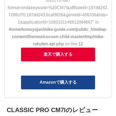
h/20170706?
format=xml&keyword=%20CM7I&affiliateId=197dd242.
7288cf70.197dd243.6caf3826&genreId=406336&hits=
1&applicationId=1083101146912064667" in
/home/tomoyajan/mike-guide.com/public_html/wp-
content/themes/cocoon-child-master/tmp/mike-
rakuten-api.php
on line
12
楽天で購入する
Amazonで購入する
CLASSIC PRO CM7Iのレビュー