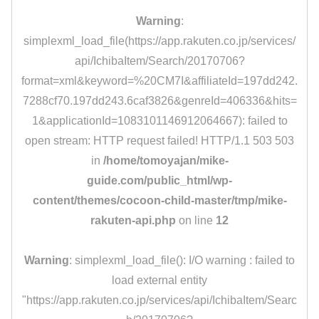
Warning
:
simplexml_load_file(https://app.rakuten.co.jp/services/
api/IchibaItem/Search/20170706?
format=xml&keyword=%20CM7I&affiliateId=197dd242.
7288cf70.197dd243.6caf3826&genreId=406336&hits=
1&applicationId=1083101146912064667): failed to
open stream: HTTP request failed! HTTP/1.1 503 503
in
/home/tomoyajan/mike-
guide.com/public_html/wp-
content/themes/cocoon-child-master/tmp/mike-
rakuten-api.php
on line
12
Warning
: simplexml_load_file(): I/O warning : failed to
load external entity
"https://app.rakuten.co.jp/services/api/IchibaItem/Searc