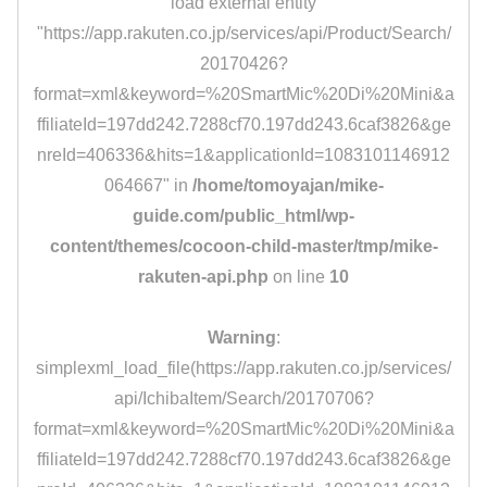
load external entity
"https://app.rakuten.co.jp/services/api/Product/Search/
20170426?
format=xml&keyword=%20SmartMic%20Di%20Mini&a
ffiliateId=197dd242.7288cf70.197dd243.6caf3826&ge
nreId=406336&hits=1&applicationId=1083101146912
064667" in
/home/tomoyajan/mike-
guide.com/public_html/wp-
content/themes/cocoon-child-master/tmp/mike-
rakuten-api.php
on line
10
Warning
:
simplexml_load_file(https://app.rakuten.co.jp/services/
api/IchibaItem/Search/20170706?
format=xml&keyword=%20SmartMic%20Di%20Mini&a
ffiliateId=197dd242.7288cf70.197dd243.6caf3826&ge