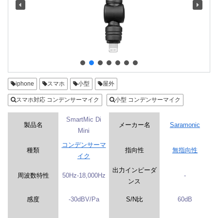
iphone
スマホ
小型
屋外
スマホ対応 コンデンサーマイク
小型 コンデンサーマイク
SmartMic Di
製品名
メーカー名
Saramonic
Mini
コンデンサーマ
種類
指向性
無指向性
イク
出力インピーダ
周波数特性
50Hz-18,000Hz
-
ンス
感度
-30dBV/Pa
S/N比
60dB