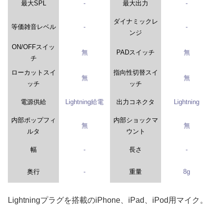
最大SPL
-
最大出力
-
ダイナミックレ
等価雑音レベル
-
-
ンジ
ON/OFFスイッ
無
PADスイッチ
無
チ
ローカットスイ
指向性切替スイ
無
無
ッチ
ッチ
電源供給
Lightning給電
出力コネクタ
Lightning
内部ポップフィ
内部ショックマ
無
無
ルタ
ウント
幅
-
長さ
-
奥行
-
重量
8g
Lightningプラグを搭載のiPhone、iPad、iPod用マイク。