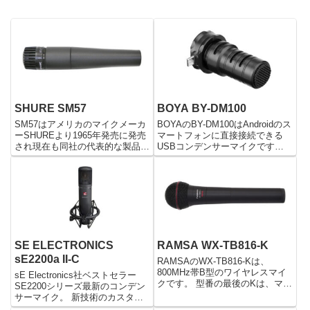
SHURE SM57
BOYA BY-DM100
SM57はアメリカのマイクメーカ
BOYAのBY-DM100はAndroidのス
ーSHUREより1965年発売に発売
マートフォンに直接接続できる
され現在も同社の代表的な製品の
USBコンデンサーマイクです。
一つであるダイナミック型マイク
本体が11gとコンパクトな設計に
ロホンです。 電源不要で気軽に
なっているにも関わらず、2つの
使用でき、ライブでの楽器、ボー
マイクカプセルが内蔵されている
カル収音や、レコーディングなど
ため、スマホを使ってステレオ録
に使用されています。 ...
音することができます。
SE ELECTRONICS
RAMSA WX-TB816-K
sE2200a II-C
RAMSAのWX-TB816-Kは、
800MHz帯B型のワイヤレスマイ
sE Electronics社ベストセラー
クです。 型番の最後のKは、マイ
SE2200シリーズ最新のコンデン
ク本体の色でKはインディゴブラ
サーマイク。 新技術のカスタム
ックで、他にもS（ライトシャン
ブラックラバーフィニッシュ採