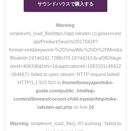
サウンドハウスで購入する
Warning
:
simplexml_load_file(https://app.rakuten.co.jp/services/
api/Product/Search/20170426?
format=xml&keyword=%20SmartMic%20Di%20Mini&a
ffiliateId=197dd242.7288cf70.197dd243.6caf3826&ge
nreId=406336&hits=1&applicationId=1083101146912
064667): failed to open stream: HTTP request failed!
HTTP/1.1 503 503 in
/home/tomoyajan/mike-
guide.com/public_html/wp-
content/themes/cocoon-child-master/tmp/mike-
rakuten-api.php
on line
10
Warning
: simplexml_load_file(): I/O warning : failed to