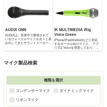
パンゴールド）もあります。
用、マイクシャーシから発するノ
WX-TB816は、ヴォーカル用ダイ
イズを抑えます。
ナミックマイク...
AUDIX OM6
IK MULTIMEDIA iRig
Voice Green
AUDIXは、世界中で愛用されて
いるヴォーカルマイクを次々と産
iPhone/iPad/Androidなどに対応
み出してきたサウンドメーカーで
するボーカル向けマイク。 アプ
す。 とくにOMシリーズはOM1
リ EZ Voiceを用意しており、お
をはじめ、高い人気と信頼性を得
使いのモバイルデバイス上のライ
ており、愛用しているアーティス
ブラリーから曲を読み込み、曲に
トは数多くいます。 その中でも
合わせて歌うことができます。
マイク製品検索
OM6はダイナミックマイク...
軽量かつ耐久性のあるボディは長
期間...
種類を選択
コンデンサーマイク
ダイナミックマイク
リボンマイク