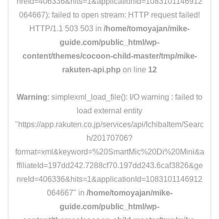
nreId=406336&hits=1&applicationId=1083101146912
064667): failed to open stream: HTTP request failed!
HTTP/1.1 503 503 in
/home/tomoyajan/mike-
guide.com/public_html/wp-
content/themes/cocoon-child-master/tmp/mike-
rakuten-api.php
on line
12
Warning
: simplexml_load_file(): I/O warning : failed to
load external entity
"https://app.rakuten.co.jp/services/api/IchibaItem/Searc
h/20170706?
format=xml&keyword=%20SmartMic%20Di%20Mini&a
ffiliateId=197dd242.7288cf70.197dd243.6caf3826&ge
nreId=406336&hits=1&applicationId=1083101146912
064667" in
/home/tomoyajan/mike-
guide.com/public_html/wp-