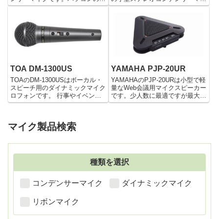
USB端子に繋ぐだけで手軽に音
クです。USB Type-C端子に繋ぐ
声入力することができます。また
だけで簡単に使うことが出来るの
テーブルなどに挟めるブームアー
で、スマホを使った動画撮影や
ムスタンドが付いているので、自
YouTube配信などにおすすめで
分の好きなところにマイクの位置
す。またX/Y構成のステレオサウ
を持ってくることができて便利で
ンドで録音することができます。
す。
TOA DM-1300US
YAMAHA PJP-20UR
TOAのDM-1300USはボーカル・
YAMAHAのPJP-20URは小型で軽
スピーチ用のダイナミックマイク
量なWeb会議用マイクスピーカー
ロフォンです。 行事やイベント
です。少人数に最適ですが最大4
のスピーチや講演、PAシステム
台まで連結することが可能です。
を利用した音楽イベントに適して
パソコンのUSB端子に接続する
います。 DM-1300USはダイナミ
だけで使うことが出来るので、会
マイク製品検索
ック型マイクロホンであり、軽量
社や事業における会議用には非常
化と耐久性に優...
に最適です。またノイズも少なく
クリアな音声を届けることができ
ます。
種類を選択
コンデンサーマイク
ダイナミックマイク
リボンマイク