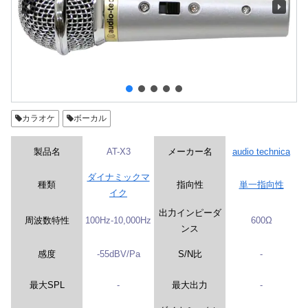
カラオケ
ボーカル
製品名
AT-X3
メーカー名
audio technica
ダイナミックマ
種類
指向性
単一指向性
イク
出力インピーダ
周波数特性
100Hz-10,000Hz
600Ω
ンス
感度
-55dBV/Pa
S/N比
-
最大SPL
-
最大出力
-