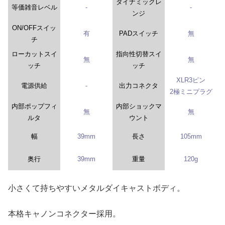
ダイナミックレ
等価雑音レベル
-
-
ンジ
ON/OFFスイッ
有
PADスイッチ
無
チ
ローカットスイ
指向性切替スイ
無
無
ッチ
ッチ
XLR3ピン
電源供給
-
出力コネクタ
2極ミニプラグ
内部ポップフィ
内部ショックマ
無
無
ルタ
ウント
幅
39mm
長さ
105mm
奥行
39mm
重量
120g
小さくて持ちやすいメタルダイキャストボディ。
本格キャノンコネクター採用。