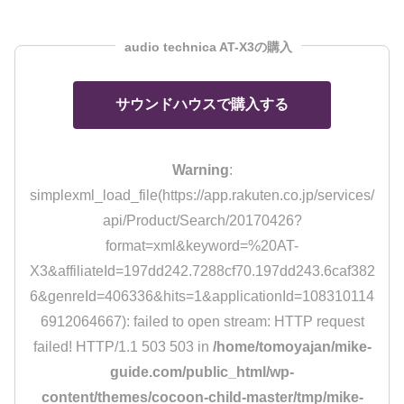
audio technica AT-X3の購入
サウンドハウスで購入する
Warning
:
simplexml_load_file(https://app.rakuten.co.jp/services/
api/Product/Search/20170426?
format=xml&keyword=%20AT-
X3&affiliateId=197dd242.7288cf70.197dd243.6caf382
6&genreId=406336&hits=1&applicationId=108310114
6912064667): failed to open stream: HTTP request
failed! HTTP/1.1 503 503 in
/home/tomoyajan/mike-
guide.com/public_html/wp-
content/themes/cocoon-child-master/tmp/mike-