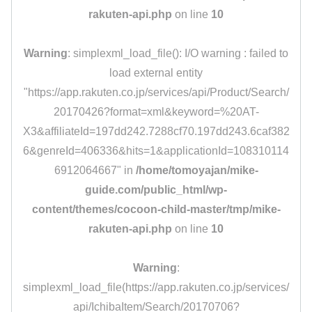
rakuten-api.php
on line
10
Warning
: simplexml_load_file(): I/O warning : failed to
load external entity
"https://app.rakuten.co.jp/services/api/Product/Search/
20170426?format=xml&keyword=%20AT-
X3&affiliateId=197dd242.7288cf70.197dd243.6caf382
6&genreId=406336&hits=1&applicationId=108310114
6912064667" in
/home/tomoyajan/mike-
guide.com/public_html/wp-
content/themes/cocoon-child-master/tmp/mike-
rakuten-api.php
on line
10
Warning
:
simplexml_load_file(https://app.rakuten.co.jp/services/
api/IchibaItem/Search/20170706?