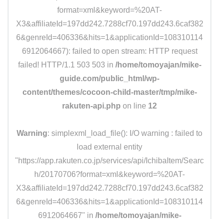
format=xml&keyword=%20AT-
X3&affiliateId=197dd242.7288cf70.197dd243.6caf382
6&genreId=406336&hits=1&applicationId=108310114
6912064667): failed to open stream: HTTP request
failed! HTTP/1.1 503 503 in
/home/tomoyajan/mike-
guide.com/public_html/wp-
content/themes/cocoon-child-master/tmp/mike-
rakuten-api.php
on line
12
Warning
: simplexml_load_file(): I/O warning : failed to
load external entity
"https://app.rakuten.co.jp/services/api/IchibaItem/Searc
h/20170706?format=xml&keyword=%20AT-
X3&affiliateId=197dd242.7288cf70.197dd243.6caf382
6&genreId=406336&hits=1&applicationId=108310114
6912064667" in
/home/tomoyajan/mike-