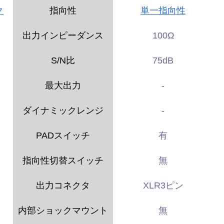
ク
指向性
単一指向性
出力インピーダンス
100Ω
S/N比
75dB
最大出力
-
ダイナミックレンジ
-
PADスイッチ
有
指向性切替スイッチ
無
出力コネクタ
XLR3ピン
内部ショックマウント
無