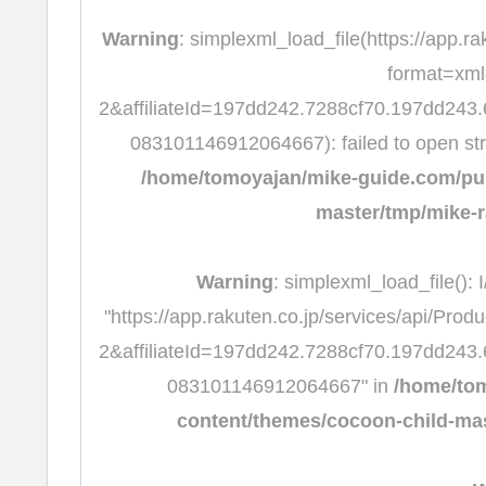
Warning
: simplexml_load_file(https://app.
format=xm
2&affiliateId=197dd242.7288cf70.197dd243
083101146912064667): failed to open st
/home/tomoyajan/mike-guide.com/pub
master/tmp/mike-r
Warning
: simplexml_load_file(): I
"https://app.rakuten.co.jp/services/api/
2&affiliateId=197dd242.7288cf70.197dd243
083101146912064667" in
/home/tom
content/themes/cocoon-child-mas