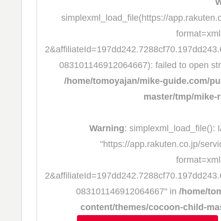
W
simplexml_load_file(https://app.rakuten
format=xm
2&affiliateId=197dd242.7288cf70.197dd243
083101146912064667): failed to open st
/home/tomoyajan/mike-guide.com/pub
master/tmp/mike-r
Warning
: simplexml_load_file(): I
"https://app.rakuten.co.jp/ser
format=xm
2&affiliateId=197dd242.7288cf70.197dd243
083101146912064667" in
/home/tom
content/themes/cocoon-child-mas