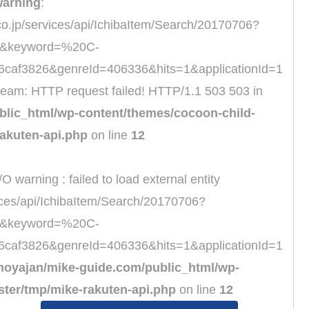
arning
:
.co.jp/services/api/IchibaItem/Search/20170706?
l&keyword=%20C-
.6caf3826&genreId=406336&hits=1&applicationId=1
ream: HTTP request failed! HTTP/1.1 503 503 in
lic_html/wp-content/themes/cocoon-child-
akuten-api.php
on line
12
/O warning : failed to load external entity
vices/api/IchibaItem/Search/20170706?
l&keyword=%20C-
.6caf3826&genreId=406336&hits=1&applicationId=1
oyajan/mike-guide.com/public_html/wp-
ter/tmp/mike-rakuten-api.php
on line
12