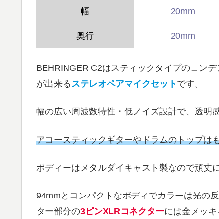
幅
20mm
奥行
20mm
BEHRINGER C2はスティックタイプの
が出来る
ステレオペアマイクセット
です。
幅の広い周波数特性・低ノイズ設計で、透明
アコースティックギターやドラムのトップは
ボディーはメタルダイキャスト製なので頑丈
94mmとコンパクトなボディでカラーは光の
ター部分の
3ピンXLRコネクター
には金メッキ