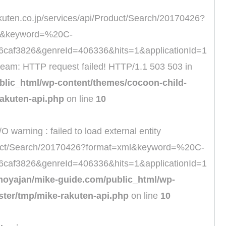
rakuten.co.jp/services/api/Product/Search/20170426?
l&keyword=%20C-
.6caf3826&genreId=406336&hits=1&applicationId=1
ream: HTTP request failed! HTTP/1.1 503 503 in
lic_html/wp-content/themes/cocoon-child-
akuten-api.php
on line
10
/O warning : failed to load external entity
Product/Search/20170426?format=xml&keyword=%20C-
.6caf3826&genreId=406336&hits=1&applicationId=1
oyajan/mike-guide.com/public_html/wp-
ter/tmp/mike-rakuten-api.php
on line
10