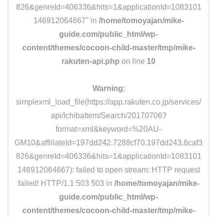
826&genreId=406336&hits=1&applicationId=1083101
146912064667" in
/home/tomoyajan/mike-
guide.com/public_html/wp-
content/themes/cocoon-child-master/tmp/mike-
rakuten-api.php
on line
10
Warning
:
simplexml_load_file(https://app.rakuten.co.jp/services/
api/IchibaItem/Search/20170706?
format=xml&keyword=%20AU-
GM10&affiliateId=197dd242.7288cf70.197dd243.6caf3
826&genreId=406336&hits=1&applicationId=1083101
146912064667): failed to open stream: HTTP request
failed! HTTP/1.1 503 503 in
/home/tomoyajan/mike-
guide.com/public_html/wp-
content/themes/cocoon-child-master/tmp/mike-