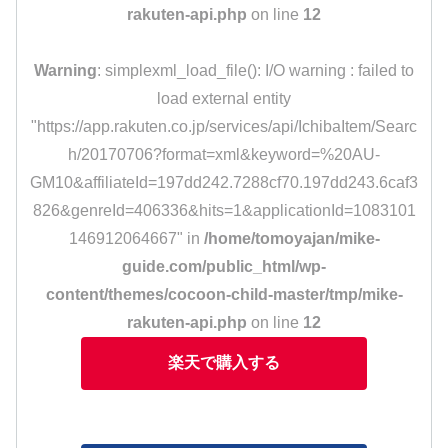
rakuten-api.php
on line
12
Warning
: simplexml_load_file(): I/O warning : failed to
load external entity
"https://app.rakuten.co.jp/services/api/IchibaItem/Searc
h/20170706?format=xml&keyword=%20AU-
GM10&affiliateId=197dd242.7288cf70.197dd243.6caf3
826&genreId=406336&hits=1&applicationId=1083101
146912064667" in
/home/tomoyajan/mike-
guide.com/public_html/wp-
content/themes/cocoon-child-master/tmp/mike-
rakuten-api.php
on line
12
楽天で購入する