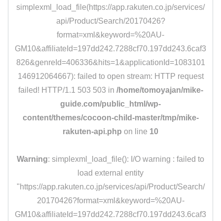
simplexml_load_file(https://app.rakuten.co.jp/services/
api/Product/Search/20170426?
format=xml&keyword=%20AU-
GM10&affiliateId=197dd242.7288cf70.197dd243.6caf3
826&genreId=406336&hits=1&applicationId=1083101
146912064667): failed to open stream: HTTP request
failed! HTTP/1.1 503 503 in
/home/tomoyajan/mike-
guide.com/public_html/wp-
content/themes/cocoon-child-master/tmp/mike-
rakuten-api.php
on line
10
Warning
: simplexml_load_file(): I/O warning : failed to
load external entity
"https://app.rakuten.co.jp/services/api/Product/Search/
20170426?format=xml&keyword=%20AU-
GM10&affiliateId=197dd242.7288cf70.197dd243.6caf3