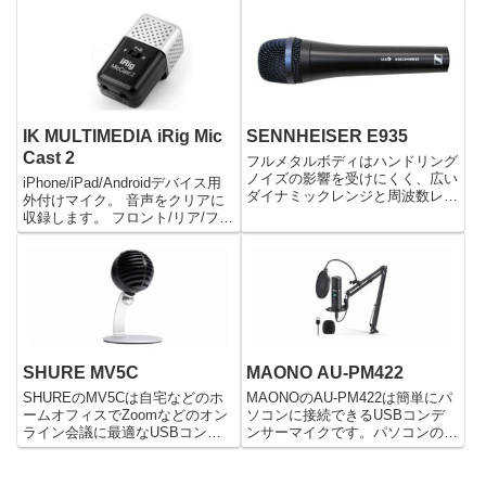
幹モデルのAT4040。 このDCバ
のUSB Type-C端子に繋ぐだけで
イアスタイプの大口径ダイアフラ
音声入力することができます。ま
フを備えたAT4040のマイクで録
たステレオ幅も変更することが出
音された音は、ス...
来るので、環境に合わせて調整す
ることができます。
IK MULTIMEDIA iRig Mic
SENNHEISER E935
Cast 2
フルメタルボディはハンドリング
ノイズの影響を受けにくく、広い
iPhone/iPad/Androidデバイス用
ダイナミックレンジと周波数レス
外付けマイク。 音声をクリアに
ポンスでプロフェッショナルクオ
収録します。 フロント/リア/フロ
リティのステージを力強くサポー
ント+リアの3つの指向性が選択
トします。
可能。 指定軸外のノイズを軽
減。 配信やインタビューなどの
シーンで活躍します。 磁気マウ
ントを採用...
SHURE MV5C
MAONO AU-PM422
SHUREのMV5Cは自宅などのホ
MAONOのAU-PM422は簡単にパ
ームオフィスでZoomなどのオン
ソコンに接続できるUSBコンデ
ライン会議に最適なUSBコンデ
ンサーマイクです。パソコンの
ンサーマイクです。PCに簡単に
USB端子に繋ぐだけで手軽に音
繋げられるだけでなく、Web会議
声入力することができます。また
用に音声を強調してくれたり、机
テーブルなどに挟めるブームアー