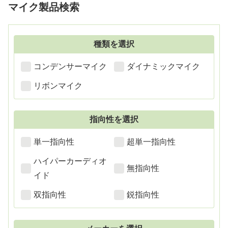
マイク製品検索
の上の邪魔にならない卓上型スタ
ムスタンドが付いているので、自
ンドが付いてきたりと、テレワー
分の好きなところにマイクの位置
クやオンライン会議用に製造され
を持ってくることができて便利で
ています。
す。
種類を選択
コンデンサーマイク
ダイナミックマイク
リボンマイク
指向性を選択
単一指向性
超単一指向性
ハイパーカーディオ
無指向性
イド
双指向性
鋭指向性