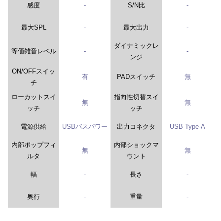
感度
-
S/N比
-
最大SPL
-
最大出力
-
ダイナミックレ
等価雑音レベル
-
-
ンジ
ON/OFFスイッ
有
PADスイッチ
無
チ
ローカットスイ
指向性切替スイ
無
無
ッチ
ッチ
電源供給
USBバスパワー
出力コネクタ
USB Type-A
内部ポップフィ
内部ショックマ
無
無
ルタ
ウント
幅
-
長さ
-
奥行
-
重量
-