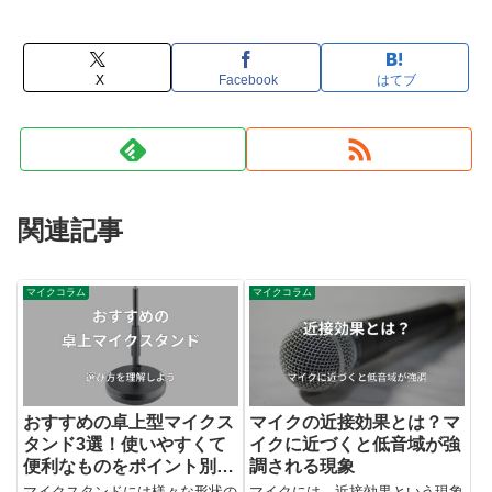
X
Facebook
はてブ
関連記事
マイクコラム
マイクコラム
おすすめの卓上型マイクス
マイクの近接効果とは？マ
タンド3選！使いやすくて
イクに近づくと低音域が強
便利なものをポイント別で
調される現象
紹介！
マイクスタンドには様々な形状の
マイクには、近接効果という現象