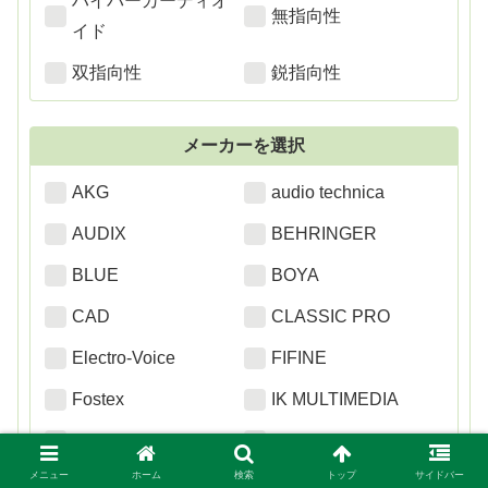
ハイパーカーディオ
無指向性
イド
双指向性
鋭指向性
メーカーを選択
AKG
audio technica
AUDIX
BEHRINGER
BLUE
BOYA
CAD
CLASSIC PRO
Electro-Voice
FIFINE
Fostex
IK MULTIMEDIA
JTS
JVC
メニュー
ホーム
検索
トップ
サイドバー
MAONO
marantz Professional