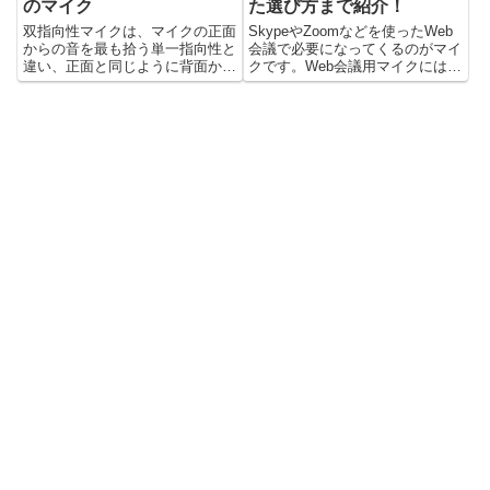
のマイク
た選び方まで紹介！
双指向性マイクは、マイクの正面
SkypeやZoomなどを使ったWeb
からの音を最も拾う単一指向性と
会議で必要になってくるのがマイ
違い、正面と同じように背面から
クです。Web会議用マイクには、
の音も拾ってくる特性を持ってい
マイクスピーカーや卓上型マイ
ます。対談や楽器の収音時などで
ク、イヤホンマイク、ヘッドセッ
使われていることがあります。こ
トマイクなどがあり、状況や環境
のページでは、双指向性マイクの
に合わせて選んでいく必要があり
特徴や用途、おすすめのマイクま
ます。このページでは、Web会議
でをまとめていきます。
用のマイクの選び方から、おすす
めのマイクについてまとめていき
ます。