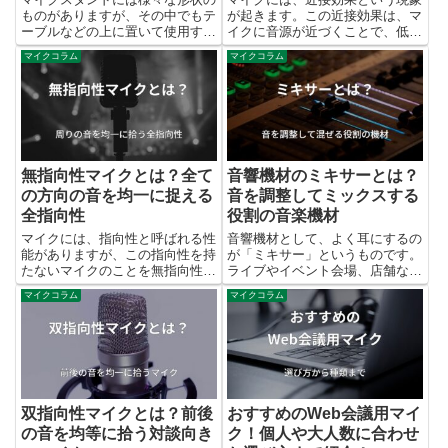
ものがありますが、その中でもテ
が起きます。この近接効果は、マ
ーブルなどの上に置いて使用する
イクに音源が近づくことで、低音
のが卓上型のマイクスタンドで
域が強調されるという現象です。
マイクコラム
マイクコラム
す。 卓上マイクスタンドは、高
単一指向性のマイクで近接効果は
さが低く大きさも小さいので、限
起きやすいです。このページで
られたスペース内にマイクを設置
は、近接効果についてなぜ起こる
したい時におすすめです。 宅録
のか、近接効果をなくす方法から
や...
活用方法までをまとめていきま
す。
無指向性マイクとは？全て
音響機材のミキサーとは？
の方向の音を均一に捉える
音を調整してミックスする
全指向性
役割の音楽機材
マイクには、指向性と呼ばれる性
音響機材として、よく耳にするの
能がありますが、この指向性を持
が「ミキサー」というものです。
たないマイクのことを無指向性マ
ライブやイベント会場、店舗など
イク、もしくは全指向性マイクと
様々な箇所でミキサーは使われて
マイクコラム
マイクコラム
呼びます。無指向性マイクの特徴
います。このページでは、ミキサ
は、マイクの周りの音をすべて均
ーを知らない方や調べている方に
一に捉えることで、複数人の声な
向けて、ミキサーがどんな機材で
どを一気に収音したいときに役立
どんな役割を持っているのか、ま
ちます。このページでは、無指向
た他の機材との違いや使い道につ
性マイクについてまとめていま
いてまとめていきます。
す。
双指向性マイクとは？前後
おすすめのWeb会議用マイ
の音を均等に拾う対談向き
ク！個人や大人数に合わせ