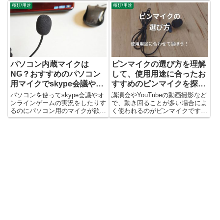
ージで歌うときに使用するマイク
種類/用途
種類/用途
はパソコン、カメラ、マイクが必
を想像する人が多いかもしれませ
要になります。 ウェブマイクと
ん。 しかしマイクの種類によっ
は、これら動画配信を行う際に...
ては、歌手がステージで歌うとき
以外にも、様々な種類のマイクが
使...
パソコン内蔵マイクは
ピンマイクの選び方を理解
NG？おすすめのパソコン
して、使用用途に合ったお
用マイクでskype会議やゲ
すすめのピンマイクを探そ
ーム実況を快適に！
う！
パソコンを使ってskype会議やオ
講演会やYouTubeの動画撮影など
ンラインゲームの実況をしたりす
で、動き回ることが多い場合によ
るのにパソコン用のマイクが欲し
く使われるのがピンマイクです。
いんだけど、どのマイクが良いの
ピンマイクは、テレビなどでも良
かが分からない！という方に向け
く見られることがありますが、口
てパソコン用マイクの選び方から
元に近い部分にクリップで挟んで
おすすめのパソコンマイクをご紹
使うタイプのマイクです。 ま
介いたします。
た、ピンマイクは接続方法...