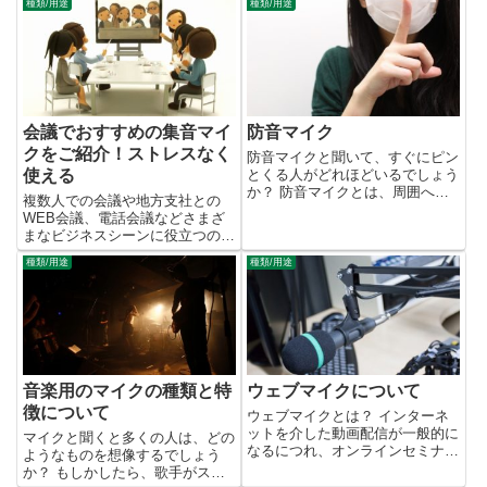
種類/用途
種類/用途
会議でおすすめの集音マイ
防音マイク
クをご紹介！ストレスなく
防音マイクと聞いて、すぐにピン
使える
とくる人がどれほどいるでしょう
か？ 防音マイクとは、周囲への
複数人での会議や地方支社との
音漏れを最小限にとどめてくれる
WEB会議、電話会議などさまざ
マイクのことです。 形にも特徴
まなビジネスシーンに役立つのが
があり、そのほとんどは口のすっ
スピーカーフォンと呼ばれる集音
ぽりと覆う形状になっています。
種類/用途
種類/用途
マイクです。参加人数や参加方法
そうすることにより、音漏れを...
によって集音マイクの選び方は変
わりますので、今回選ぶポイント
とおすすめのマイクについてご紹
介します。
音楽用のマイクの種類と特
ウェブマイクについて
徴について
ウェブマイクとは？ インターネ
ットを介した動画配信が一般的に
マイクと聞くと多くの人は、どの
なるにつれ、オンラインセミナー
ようなものを想像するでしょう
(ウェビナー)や個人配信をする方
か？ もしかしたら、歌手がステ
が急増しました。 配信を行うに