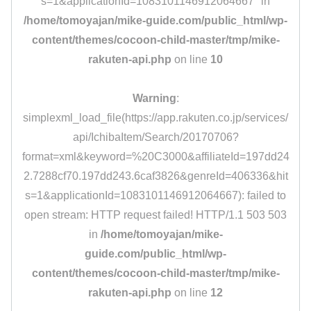
s=1&applicationId=1083101146912064667" in
/home/tomoyajan/mike-guide.com/public_html/wp-
content/themes/cocoon-child-master/tmp/mike-
rakuten-api.php
on line
10
Warning
:
simplexml_load_file(https://app.rakuten.co.jp/services/
api/IchibaItem/Search/20170706?
format=xml&keyword=%20C3000&affiliateId=197dd24
2.7288cf70.197dd243.6caf3826&genreId=406336&hit
s=1&applicationId=1083101146912064667): failed to
open stream: HTTP request failed! HTTP/1.1 503 503
in
/home/tomoyajan/mike-
guide.com/public_html/wp-
content/themes/cocoon-child-master/tmp/mike-
rakuten-api.php
on line
12