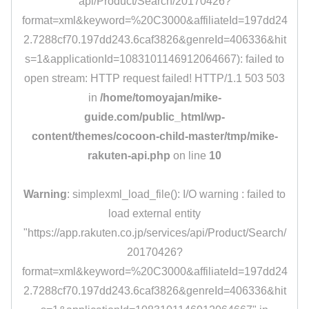
api/Product/Search/20170426?
format=xml&keyword=%20C3000&affiliateId=197dd24
2.7288cf70.197dd243.6caf3826&genreId=406336&hit
s=1&applicationId=1083101146912064667): failed to
open stream: HTTP request failed! HTTP/1.1 503 503
in
/home/tomoyajan/mike-
guide.com/public_html/wp-
content/themes/cocoon-child-master/tmp/mike-
rakuten-api.php
on line
10
Warning
: simplexml_load_file(): I/O warning : failed to
load external entity
"https://app.rakuten.co.jp/services/api/Product/Search/
20170426?
format=xml&keyword=%20C3000&affiliateId=197dd24
2.7288cf70.197dd243.6caf3826&genreId=406336&hit