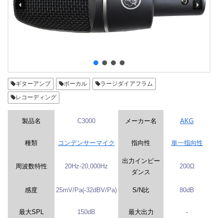
ギターアンプ
ボーカル
ラージダイアフラム
レコーディング
製品名
C3000
メーカー名
AKG
種類
コンデンサーマイク
指向性
単一指向性
出力インピー
周波数特性
20Hz-20,000Hz
200Ω
ダンス
感度
25mV/Pa(-32dBV/Pa)
S/N比
80dB
最大SPL
150dB
最大出力
-