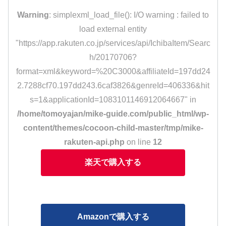
Warning
: simplexml_load_file(): I/O warning : failed to
load external entity
"https://app.rakuten.co.jp/services/api/IchibaItem/Searc
h/20170706?
format=xml&keyword=%20C3000&affiliateId=197dd24
2.7288cf70.197dd243.6caf3826&genreId=406336&hit
s=1&applicationId=1083101146912064667" in
/home/tomoyajan/mike-guide.com/public_html/wp-
content/themes/cocoon-child-master/tmp/mike-
rakuten-api.php
on line
12
楽天で購入する
Amazonで購入する