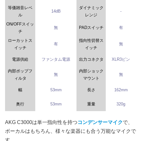
等価雑音レベ
ダイナミック
14dB
-
ル
レンジ
ON/OFFスイッ
無
PADスイッチ
有
チ
ローカットス
指向性切替ス
有
無
イッチ
イッチ
電源供給
ファンタム電源
出力コネクタ
XLR3ピン
内部ポップフ
内部ショック
無
無
ィルタ
マウント
幅
53mm
長さ
162mm
奥行
53mm
重量
320g
AKG C3000は単一指向性を持つ
コンデンサーマイク
で、
ボーカルはもちろん、様々な楽器にも合う万能なマイクで
す。