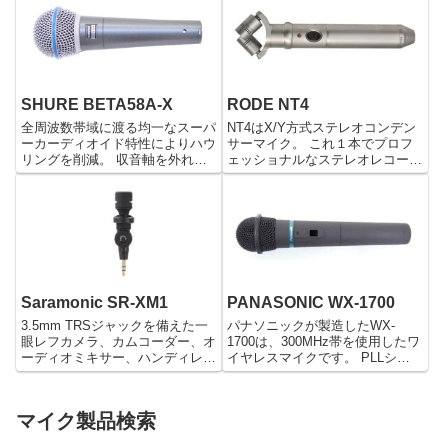
トは数多くいます。 その中でも
ンスのマイクで、スタジオワーク
OM6はダイナミックマイク...
などに向いている単一指向性マイ
クです。
SHURE BETA58A-X
RODE NT4
全周波数帯域に渡る均一なスーパ
NT4はX/Y方式ステレオコンデン
ーカーディオイド特性によりハウ
サーマイク。 これ１本でプロフ
リングを削減。 収音軸を外れた
ェッショナルなステレオレコーデ
時のカラーレーションの抑止を実
ィングが可能、わずらわしいセッ
現。
トアップ作業を省略。 バッテリ
ー駆動とファンタム電源のどちら
にも対応しスタジオはもとより、
ポータブルレコーダーやビデ...
Saramonic SR-XM1
PANASONIC WX-1700
3.5mm TRSジャックを備えた一
パナソニックが製造したWX-
眼レフカメラ、カムコーダー、オ
1700は、300MHz帯を使用したワ
ーディオミキサー、ハンディレコ
イヤレスマイクです。 PLLシン
ーダー、ワイヤレスマイク送信機
セサイザー方式で、周波数の安定
等に対応。 接続するだけで使用
度は高くなっています。 この
可能です。 ヘッドは角度調整可
WX-1700のマイクは13チャンネ
マイク製品検索
能。 ウィンドスクリーンが付属
ル可変が可能なので、他の場所で
します。
の使用や同じ場所で...