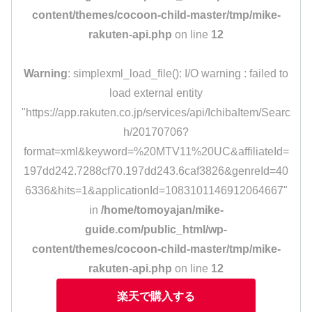
content/themes/cocoon-child-master/tmp/mike-
rakuten-api.php
on line
12
Warning
: simplexml_load_file(): I/O warning : failed to
load external entity
"https://app.rakuten.co.jp/services/api/IchibaItem/Searc
h/20170706?
format=xml&keyword=%20MTV11%20UC&affiliateId=
197dd242.7288cf70.197dd243.6caf3826&genreId=40
6336&hits=1&applicationId=1083101146912064667"
in
/home/tomoyajan/mike-
guide.com/public_html/wp-
content/themes/cocoon-child-master/tmp/mike-
rakuten-api.php
on line
12
楽天で購入する