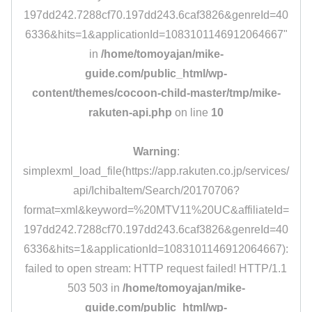
197dd242.7288cf70.197dd243.6caf3826&genreId=40
6336&hits=1&applicationId=1083101146912064667"
in
/home/tomoyajan/mike-
guide.com/public_html/wp-
content/themes/cocoon-child-master/tmp/mike-
rakuten-api.php
on line
10
Warning
:
simplexml_load_file(https://app.rakuten.co.jp/services/
api/IchibaItem/Search/20170706?
format=xml&keyword=%20MTV11%20UC&affiliateId=
197dd242.7288cf70.197dd243.6caf3826&genreId=40
6336&hits=1&applicationId=1083101146912064667):
failed to open stream: HTTP request failed! HTTP/1.1
503 503 in
/home/tomoyajan/mike-
guide.com/public_html/wp-