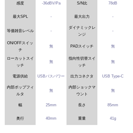
感度
-36dBV/Pa
S/N比
78dB
最大SPL
-
最大出力
-
ダイナミックレ
等価雑音レベル
-
-
ンジ
ON/OFFスイッ
無
PADスイッチ
無
チ
ローカットスイ
指向性切替スイ
無
無
ッチ
ッチ
電源供給
USBバスパワー
出力コネクタ
USB Type-C
内部ポップフィ
内部ショックマ
無
無
ルタ
ウント
幅
25mm
長さ
85mm
奥行
40mm
重量
41g