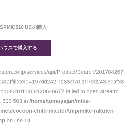
c SPMIC510 UCの購入
ハウスで購入する
rakuten.co.jp/services/api/Product/Search/20170426?
ffiliateId=197dd242.7288cf70.197dd243.6caf38
=1083101146912064667): failed to open stream:
1 503 503 in
/home/tomoyajan/mike-
emes/cocoon-child-master/tmp/mike-rakuten-
hp
on line
10