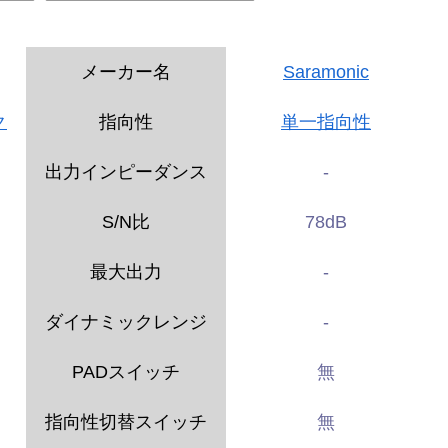
メーカー名
Saramonic
ク
指向性
単一指向性
出力インピーダンス
-
S/N比
78dB
最大出力
-
ダイナミックレンジ
-
PADスイッチ
無
指向性切替スイッチ
無