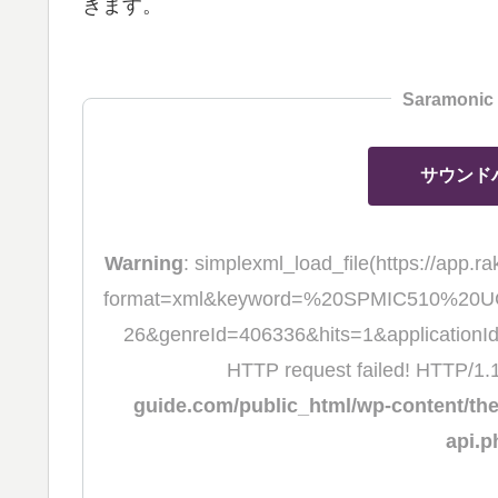
きます。
Saramoni
サウンド
Warning
: simplexml_load_file(https://app.
format=xml&keyword=%20SPMIC510%20UC&a
26&genreId=406336&hits=1&applicationId
HTTP request failed! HTTP/1.
guide.com/public_html/wp-content/th
api.p