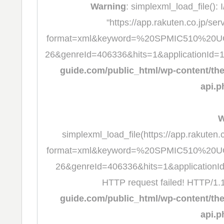
Warning
: simplexml_load_file(): I
"https://app.rakuten.co.jp/s
format=xml&keyword=%20SPMIC510%20UC&a
26&genreId=406336&hits=1&applicationId=
guide.com/public_html/wp-content/th
api.p
W
simplexml_load_file(https://app.rakuten
format=xml&keyword=%20SPMIC510%20UC&a
26&genreId=406336&hits=1&applicationId
HTTP request failed! HTTP/1.
guide.com/public_html/wp-content/th
api.p