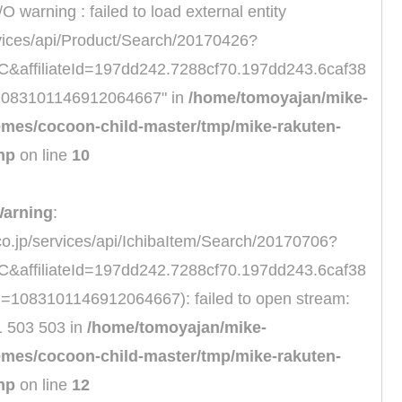
/O warning : failed to load external entity
ervices/api/Product/Search/20170426?
ffiliateId=197dd242.7288cf70.197dd243.6caf38
1083101146912064667" in
/home/tomoyajan/mike-
emes/cocoon-child-master/tmp/mike-rakuten-
hp
on line
10
arning
:
.co.jp/services/api/IchibaItem/Search/20170706?
ffiliateId=197dd242.7288cf70.197dd243.6caf38
=1083101146912064667): failed to open stream:
1 503 503 in
/home/tomoyajan/mike-
emes/cocoon-child-master/tmp/mike-rakuten-
hp
on line
12