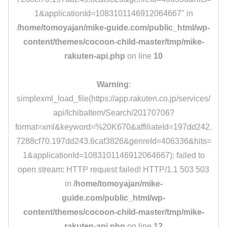
1&applicationId=1083101146912064667" in
/home/tomoyajan/mike-guide.com/public_html/wp-
content/themes/cocoon-child-master/tmp/mike-
rakuten-api.php
on line
10
Warning
:
simplexml_load_file(https://app.rakuten.co.jp/services/
api/IchibaItem/Search/20170706?
format=xml&keyword=%20K670&affiliateId=197dd242.
7288cf70.197dd243.6caf3826&genreId=406336&hits=
1&applicationId=1083101146912064667): failed to
open stream: HTTP request failed! HTTP/1.1 503 503
in
/home/tomoyajan/mike-
guide.com/public_html/wp-
content/themes/cocoon-child-master/tmp/mike-
rakuten-api.php
on line
12