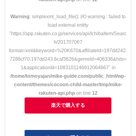
Warning
: simplexml_load_file(): I/O warning : failed to
load external entity
"https://app.rakuten.co.jp/services/api/IchibaItem/Searc
h/20170706?
format=xml&keyword=%20K670&affiliateId=197dd242.
7288cf70.197dd243.6caf3826&genreId=406336&hits=
1&applicationId=1083101146912064667" in
/home/tomoyajan/mike-guide.com/public_html/wp-
content/themes/cocoon-child-master/tmp/mike-
rakuten-api.php
on line
12
楽天で購入する