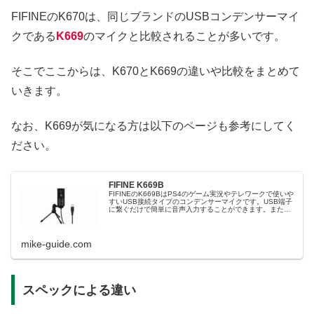
FIFINEのK670は、同じブランドのUSBコンデンサーマイ
クである
K669
のマイクと比較されることが多いです。
そこでここからは、K670とK669の違いや比較をまとめて
いきます。
なお、K669が気になる方は以下のページも参考にしてく
ださい。
FIFINE K669B
FIFINEのK669BはPS4のゲーム実況やテレワークで使いや
すいUSB接続タイプのコンデンサーマイクです。USB端子
に繋ぐだけで簡単に音声入力することができます。また本
体に音量の調整つまみがついているので、音量を変える時
にわざわざパソコンなどの画面を付ける必要がないので便
利です。
mike-guide.com
スペックによる違い