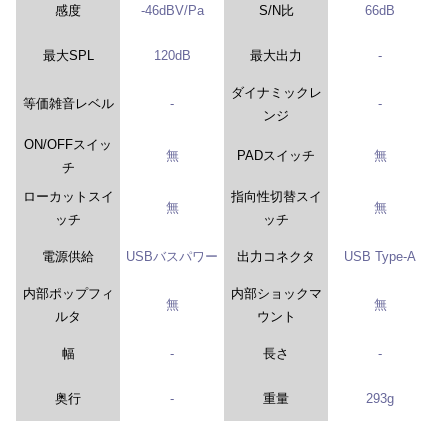
感度
-46dBV/Pa
S/N比
66dB
最大SPL
120dB
最大出力
-
ダイナミックレ
等価雑音レベル
-
-
ンジ
ON/OFFスイッ
無
PADスイッチ
無
チ
ローカットスイ
指向性切替スイ
無
無
ッチ
ッチ
電源供給
USBバスパワー
出力コネクタ
USB Type-A
内部ポップフィ
内部ショックマ
無
無
ルタ
ウント
幅
-
長さ
-
奥行
-
重量
293g