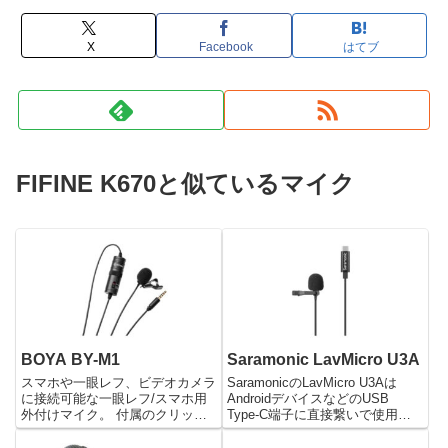
X
Facebook
はてブ
FIFINE K670と似ているマイク
BOYA BY-M1
Saramonic LavMicro U3A
スマホや一眼レフ、ビデオカメラ
SaramonicのLavMicro U3Aは
に接続可能な一眼レフ/スマホ用
AndroidデバイスなどのUSB
外付けマイク。 付属のクリップ
Type-C端子に直接繋いで使用す
で衣服に取り付け録音します。
ることができるピンマイクです。
低ノイズのハイクオリティコンデ
クリップで服の好きなところに止