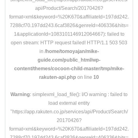
api/Product/Search/20170426?
format=xml&keyword=%20K670&affiliateId=197dd242.
7288cf70.197dd243.6caf3826&genreId=406336&hits=
1&applicationId=1083101146912064667): failed to
open stream: HTTP request failed! HTTP/1.1 503 503
in
/home/tomoyajan/mike-
guide.com/public_html/wp-
content/themes/cocoon-child-master/tmp/mike-
rakuten-api.php
on line
10
Warning
: simplexml_load_file(): I/O warning : failed to
load external entity
"https://app.rakuten.co.jp/services/api/Product/Search/
20170426?
format=xml&keyword=%20K670&affiliateId=197dd242.
7288cf70.197dd243.6caf3826&genreId=406336&hits=