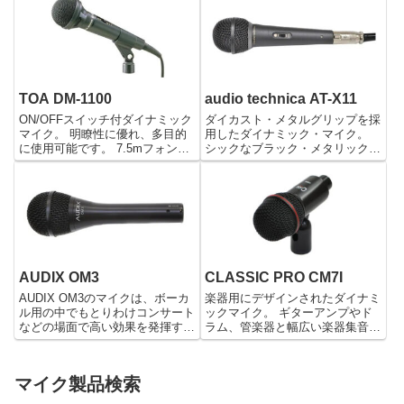
ンサーを搭載。 動画撮影や実況
めて使うことが出来るので、自分
配信、ポッドキャストを含むライ
の拾いたい音を調整することがで
ブ配信などに最適。 ワイヤー
きます。また無指向性なので自然
ド...
な音で録音されます。
TOA DM-1100
audio technica AT-X11
ON/OFFスイッチ付ダイナミック
ダイカスト・メタルグリップを採
マイク。 明瞭性に優れ、多目的
用したダイナミック・マイク。
に使用可能です。 7.5mフォンプ
シックなブラック・メタリック仕
ラグ仕様のケーブルを装備。 マ
上げ。 テーブルなどに置いた時
イクホルダー、3/8-5/8変換ネジ
に転がらないプロテクトリング付
が付属します。
きです。 フォン、ミニフォンに
対応する2ウェイ出力プラグを採
用。
AUDIX OM3
CLASSIC PRO CM7I
AUDIX OM3のマイクは、ボーカ
楽器用にデザインされたダイナミ
ル用の中でもとりわけコンサート
ックマイク。 ギターアンプやド
などの場面で高い効果を発揮する
ラム、管楽器と幅広い楽器集音に
マイクです。 2000年よりも前か
対応。 ホルダー一体型構造でス
ら世界的に多く活用されてきたマ
マートに設置できます。 コスト
イクなので、安心感・信頼感は抜
パフォーマンスに優れたお勧めマ
マイク製品検索
群です。 OM3は、音抜けが非常
イク。
に良好で鮮やかな音...