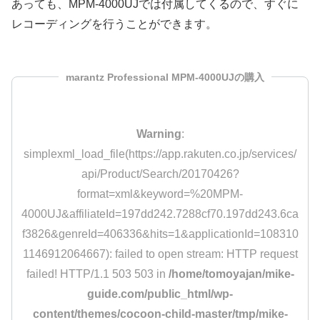
あっても、MPM-4000UJでは付属してくるので、すぐに
レコーディングを行うことができます。
marantz Professional MPM-4000UJの購入
Warning
:
simplexml_load_file(https://app.rakuten.co.jp/services/
api/Product/Search/20170426?
format=xml&keyword=%20MPM-
4000UJ&affiliateId=197dd242.7288cf70.197dd243.6ca
f3826&genreId=406336&hits=1&applicationId=108310
1146912064667): failed to open stream: HTTP request
failed! HTTP/1.1 503 503 in
/home/tomoyajan/mike-
guide.com/public_html/wp-
content/themes/cocoon-child-master/tmp/mike-