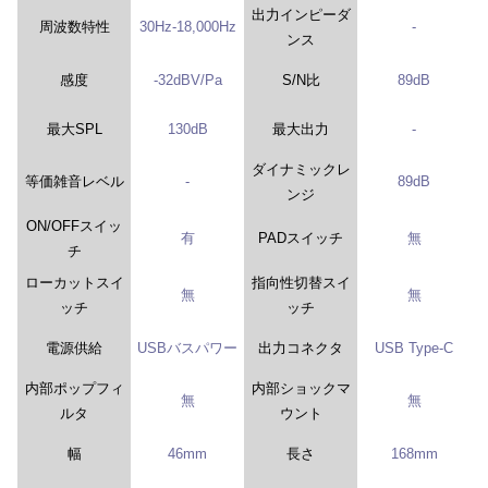
出力インピーダ
周波数特性
30Hz-18,000Hz
-
ンス
感度
-32dBV/Pa
S/N比
89dB
最大SPL
130dB
最大出力
-
ダイナミックレ
等価雑音レベル
-
89dB
ンジ
ON/OFFスイッ
有
PADスイッチ
無
チ
ローカットスイ
指向性切替スイ
無
無
ッチ
ッチ
電源供給
USBバスパワー
出力コネクタ
USB Type-C
内部ポップフィ
内部ショックマ
無
無
ルタ
ウント
幅
46mm
長さ
168mm