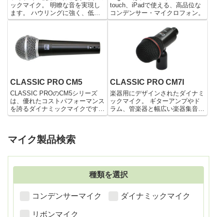
ックマイク。 明瞭な音を実現し
touch、iPadで使える、高品位な
ます。 ハウリングに強く、低い
コンデンサー・マイクロフォン。
ハンドリングノイズとボディの頑
丈さが特徴です。 過酷な状況下
でも常に高いパフォーマンスを提
供する、頼りになる1本です。
CLASSIC PRO CM5
CLASSIC PRO CM7I
CLASSIC PROのCM5シリーズ
楽器用にデザインされたダイナミ
は、優れたコストパフォーマンス
ックマイク。 ギターアンプやド
を誇るダイナミックマイクです。
ラム、管楽器と幅広い楽器集音に
スタンダードなデザインは、講演
対応。 ホルダー一体型構造でス
や講義、スピーチ、ナレーション
マートに設置できます。 コスト
等、様々なシチュエーションに対
パフォーマンスに優れたお勧めマ
マイク製品検索
応します。 また、明瞭なサウン
イク。
ドはカラオケやボーカ...
種類を選択
コンデンサーマイク
ダイナミックマイク
リボンマイク