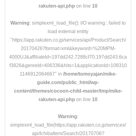
rakuten-api.php
on line
10
Warning
: simplexml_load_file(): I/O warning : failed to
load external entity
"https://app.rakuten.co.jp/services/api/Product/Search/
20170426?format=xml&keyword=%20MPM-
4000UJ&affiliateId=197dd242.7288cf70.197dd243.6ca
f3826&genreId=406336&hits=1&applicationId=108310
1146912064667" in
/home/tomoyajan/mike-
guide.com/public_html/wp-
content/themes/cocoon-child-master/tmp/mike-
rakuten-api.php
on line
10
Warning
:
simplexml_load_file(https://app.rakuten.co.jp/services/
api/IchibaItem/Search/20170706?