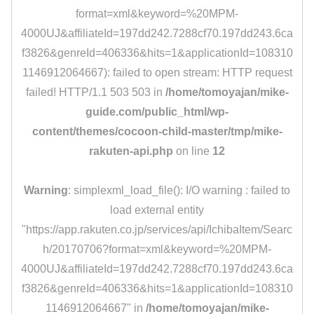
format=xml&keyword=%20MPM-
4000UJ&affiliateId=197dd242.7288cf70.197dd243.6ca
f3826&genreId=406336&hits=1&applicationId=108310
1146912064667): failed to open stream: HTTP request
failed! HTTP/1.1 503 503 in
/home/tomoyajan/mike-
guide.com/public_html/wp-
content/themes/cocoon-child-master/tmp/mike-
rakuten-api.php
on line
12
Warning
: simplexml_load_file(): I/O warning : failed to
load external entity
"https://app.rakuten.co.jp/services/api/IchibaItem/Searc
h/20170706?format=xml&keyword=%20MPM-
4000UJ&affiliateId=197dd242.7288cf70.197dd243.6ca
f3826&genreId=406336&hits=1&applicationId=108310
1146912064667" in
/home/tomoyajan/mike-