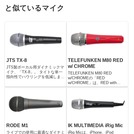
と似ているマイク
JTS TX-8
TELEFUNKEN M80 RED
w/ CHROME
JTS製ボーカル用ダイナミックマ
イク、「TX-8」。 タイトな単一
TELEFUNKEN M80 RED
指向性でハウリングを低減しま
w/CHROMEの「RED
す。 手始めにマイクが欲しい！
w/CHROME」は、RED with
安くそろえたいけどクオリティは
CHROMEのことで、クロムメッ
落としたくない！ そんな方にオ
キされた赤色のマイクのことで
ススメ。 ボーカルだけでなくMC
す。 TELEFUNKEN M80はダイ
やカラオケ、トークショ...
ナミックマイクで、制振機能を持
った...
RODE M1
IK MULTIMEDIA iRig Mic
ライブでの使用に最適なダイナミ
iRig Micは、iPhone、iPod