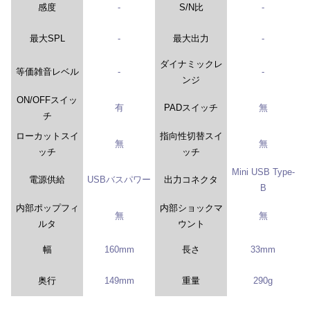
感度
-
S/N比
-
最大SPL
-
最大出力
-
ダイナミックレ
等価雑音レベル
-
-
ンジ
ON/OFFスイッ
有
PADスイッチ
無
チ
ローカットスイ
指向性切替スイ
無
無
ッチ
ッチ
Mini USB Type-
電源供給
USBバスパワー
出力コネクタ
B
内部ポップフィ
内部ショックマ
無
無
ルタ
ウント
幅
160mm
長さ
33mm
奥行
149mm
重量
290g