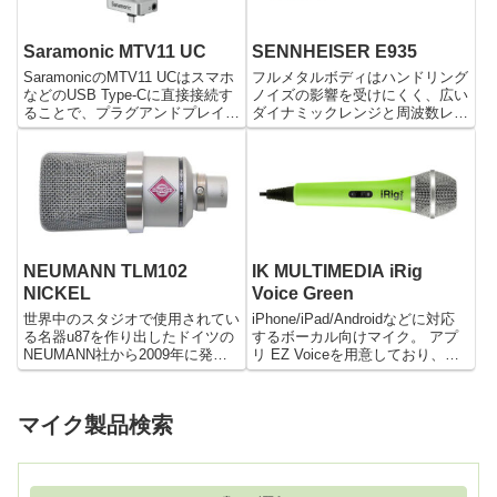
Saramonic MTV11 UC
SENNHEISER E935
SaramonicのMTV11 UCはスマホ
フルメタルボディはハンドリング
などのUSB Type-Cに直接接続す
ノイズの影響を受けにくく、広い
ることで、プラグアンドプレイで
ダイナミックレンジと周波数レス
使うことができるステレオタイプ
ポンスでプロフェッショナルクオ
のUSBコンデンサーマイクで
リティのステージを力強くサポー
す。外の撮影時にも便利なように
トします。
ウィンドシールドやウィンドスク
リーンが付いてくるので、ノイズ
を極力防ぎながら録音することが
できます。
NEUMANN TLM102
IK MULTIMEDIA iRig
NICKEL
Voice Green
世界中のスタジオで使用されてい
iPhone/iPad/Androidなどに対応
る名器u87を作り出したドイツの
するボーカル向けマイク。 アプ
NEUMANN社から2009年に発売
リ EZ Voiceを用意しており、お
されたコンデンサマイクロフォン
使いのモバイルデバイス上のライ
がTLM102です。 そのTLM102の
ブラリーから曲を読み込み、曲に
最も注目すべき点はその価格で、
合わせて歌うことができます。
マイク製品検索
同社の他製品が10万以上（u87の
軽量かつ耐久性のあるボディは長
現行モデ...
期間...