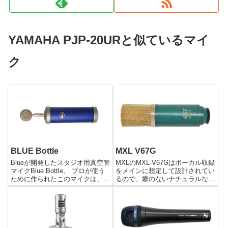
YAMAHA PJP-20URと似ているマイ
ク
BLUE Bottle
MXL V67G
Blueが開発したスタジオ用真空管
MXLのMXL-V67Gはボーカル収録
マイクBlue Bottle。 プロが使う
をメインに想定して設計されてい
ために作られたこのマイクは、ハ
るので、癖のないナチュラルな音
ンドメイドの真空管を使用した、
質で中域から高域までをしっかり
究極のサウンドを実現する逸品で
と録ってくれます。 高音域の主
す。 Bottleの特徴は、交換可能な
張が激しくないため、女性ボーカ
9本のカプセル（ボトルキャッ
ルの方にお勧めのマイクとなって
プ）によ...
いますが、もちろん男性...