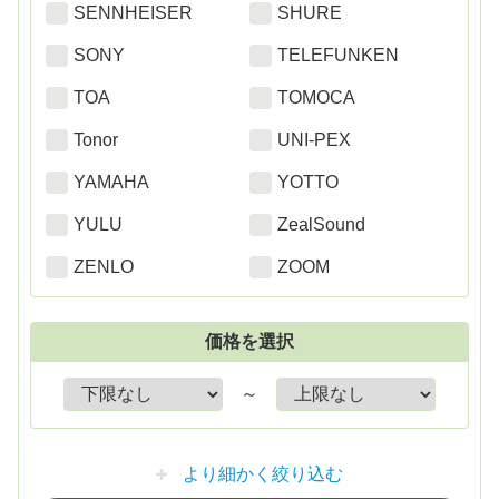
SENNHEISER
SHURE
SONY
TELEFUNKEN
TOA
TOMOCA
Tonor
UNI-PEX
YAMAHA
YOTTO
YULU
ZealSound
ZENLO
ZOOM
価格を選択
～
より細かく絞り込む