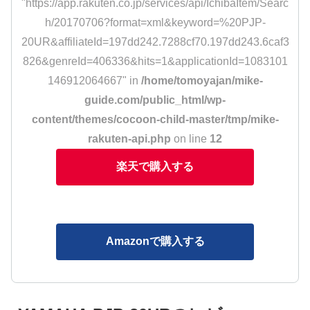
"https://app.rakuten.co.jp/services/api/IchibaItem/Searc
h/20170706?format=xml&keyword=%20PJP-
20UR&affiliateId=197dd242.7288cf70.197dd243.6caf3
826&genreId=406336&hits=1&applicationId=1083101
146912064667" in
/home/tomoyajan/mike-
guide.com/public_html/wp-
content/themes/cocoon-child-master/tmp/mike-
rakuten-api.php
on line
12
楽天で購入する
Amazonで購入する