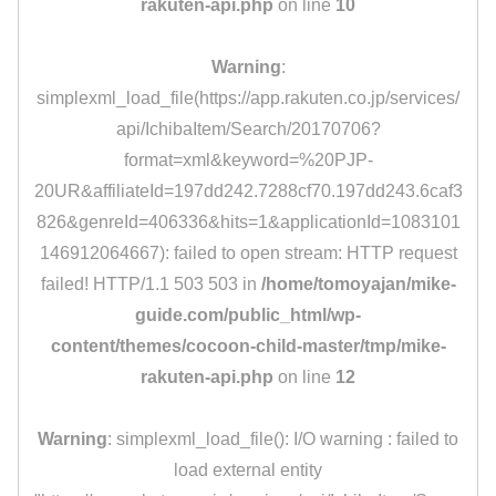
rakuten-api.php
on line
10
Warning
:
simplexml_load_file(https://app.rakuten.co.jp/services/
api/IchibaItem/Search/20170706?
format=xml&keyword=%20PJP-
20UR&affiliateId=197dd242.7288cf70.197dd243.6caf3
826&genreId=406336&hits=1&applicationId=1083101
146912064667): failed to open stream: HTTP request
failed! HTTP/1.1 503 503 in
/home/tomoyajan/mike-
guide.com/public_html/wp-
content/themes/cocoon-child-master/tmp/mike-
rakuten-api.php
on line
12
Warning
: simplexml_load_file(): I/O warning : failed to
load external entity