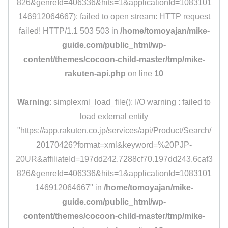
826&genreId=406336&hits=1&applicationId=1083101
146912064667): failed to open stream: HTTP request
failed! HTTP/1.1 503 503 in
/home/tomoyajan/mike-
guide.com/public_html/wp-
content/themes/cocoon-child-master/tmp/mike-
rakuten-api.php
on line
10
Warning
: simplexml_load_file(): I/O warning : failed to
load external entity
"https://app.rakuten.co.jp/services/api/Product/Search/
20170426?format=xml&keyword=%20PJP-
20UR&affiliateId=197dd242.7288cf70.197dd243.6caf3
826&genreId=406336&hits=1&applicationId=1083101
146912064667" in
/home/tomoyajan/mike-
guide.com/public_html/wp-
content/themes/cocoon-child-master/tmp/mike-