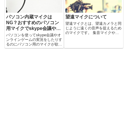
介します。
パソコン内蔵マイクは
望遠マイクについて
NG？おすすめのパソコン
望遠マイクとは、望遠カメラと同
用マイクでskype会議やゲ
じように遠くの音声を捉えるため
のマイクです。 集音マイクやパ
ーム実況を快適に！
パソコンを使ってskype会議やオ
ラボラ付マイク、ガンマイクなど
ンラインゲームの実況をしたりす
が望遠マイクに当たります。 集
るのにパソコン用のマイクが欲し
音マイクについて まず、集音マ
いんだけど、どのマイクが良いの
イクから説明します。 集音マイ
かが分からない！という方に向け
クはマイクの近くの音だけでな
てパソコン用マイクの選び方から
く...
おすすめのパソコンマイクをご紹
介いたします。