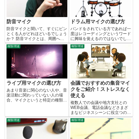
防音マイク
ドラム用マイクの選び方
防音マイクと聞いて、すぐにピン
バンドをされている方であれば一
とくる人がどれほどいるでしょう
度はレコーディングというワード
か？ 防音マイクとは、周囲への
に興味を覚えるのではないでしょ
音漏れを最小限にとどめてくれる
うか。 そのレコーディングの中
種類/用途
種類/用途
マイクのことです。 形にも特徴
でも、最も難しいと言われている
があり、そのほとんどは口のすっ
のがドラムのレコーディングなの
ぽりと覆う形状になっています。
です。 ドラムレコーディングに
そうすることにより、音漏れを...
はマイキングという作業が必要
に...
ライブ用マイクの選び方
会議でおすすめの集音マイ
クをご紹介！ストレスなく
あまり音楽に関心のない人や、音
楽活動に関わっていない人の場
使える
合、マイクというと特定の種類の
複数人での会議や地方支社との
ものを想像します。 しかし、実
WEB会議、電話会議などさまざ
際に販売されているマイクには、
まなビジネスシーンに役立つのが
非常に多くの種類があり、どのよ
スピーカーフォンと呼ばれる集音
うな目的で使用するかによって、
種類/用途
種類/用途
マイクです。参加人数や参加方法
使い分けることが必要なのです。
によって集音マイクの選び方は変
...
わりますので、今回選ぶポイント
とおすすめのマイクについてご紹