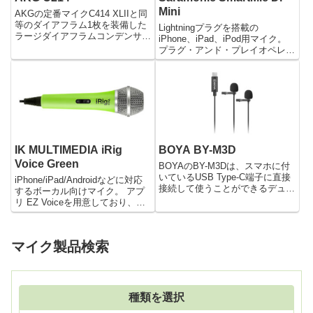
Mini
AKGの定番マイクC414 XLIIと同
等のダイアフラム1枚を装備した
Lightningプラグを搭載の
ラージダイアフラムコンデンサー
iPhone、iPad、iPod用マイク。
マイク。 ボーカルはもちろんの
プラグ・アンド・プレイオペレー
こと、ギターやパーカッション、
ションにより接続するだけで簡単
アンビエントマイクとしても活
に使用することができます。 角
躍。 20dBのPADを装備し、音圧
度調節が可能なので柔軟なレコー
レベルの高いソー...
ディングが可能。 環境音に由来
するノイズを軽...
IK MULTIMEDIA iRig
BOYA BY-M3D
Voice Green
BOYAのBY-M3Dは、スマホに付
いているUSB Type-C端子に直接
iPhone/iPad/Androidなどに対応
接続して使うことができるデュア
するボーカル向けマイク。 アプ
ルタイプのピンマイクです。1本
リ EZ Voiceを用意しており、お
のケーブルで2本のマイクが付い
使いのモバイルデバイス上のライ
ているので、2人の声を同時に録
ブラリーから曲を読み込み、曲に
音するようなインタビュー形式で
合わせて歌うことができます。
マイク製品検索
用いられやすいマイクです。
軽量かつ耐久性のあるボディは長
期間...
種類を選択