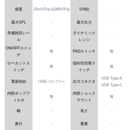
感度
25mV/Pa(-42dBV/Pa)
S/N比
-
最大SPL
-
最大出力
-
等価雑音レベ
ダイナミック
-
-
ル
レンジ
ON/OFFスイッ
無
PADスイッチ
無
チ
ローカットス
指向性切替ス
無
無
イッチ
イッチ
USB Type-A
電源供給
USBバスパワー
出力コネクタ
USB Type-C
内部ポップフ
内部ショック
無
無
ィルタ
マウント
幅
-
長さ
-
奥行
-
重量
-