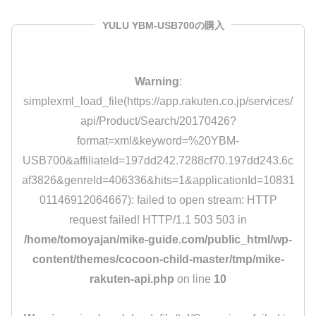
YULU YBM-USB700の購入
Warning
:
simplexml_load_file(https://app.rakuten.co.jp/services/
api/Product/Search/20170426?
format=xml&keyword=%20YBM-
USB700&affiliateId=197dd242.7288cf70.197dd243.6c
af3826&genreId=406336&hits=1&applicationId=10831
01146912064667): failed to open stream: HTTP
request failed! HTTP/1.1 503 503 in
/home/tomoyajan/mike-guide.com/public_html/wp-
content/themes/cocoon-child-master/tmp/mike-
rakuten-api.php
on line
10