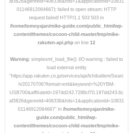
af3826&genreId=406336&hits=1&applicationId=10831
01146912064667): failed to open stream: HTTP
request failed! HTTP/1.1 503 503 in
/home/tomoyajan/mike-guide.com/public_html/wp-
content/themes/cocoon-child-master/tmp/mike-
rakuten-api.php
on line
12
Warning
: simplexml_load_file(): I/O warning : failed to
load external entity
"https://app.rakuten.co.jp/services/api/IchibaItem/Searc
h/20170706?format=xml&keyword=%20YBM-
USB700&affiliateId=197dd242.7288cf70.197dd243.6c
af3826&genreId=406336&hits=1&applicationId=10831
01146912064667" in
/home/tomoyajan/mike-
guide.com/public_html/wp-
content/themes/cocoon-child-master/tmp/mike-