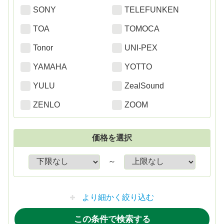
SONY
TELEFUNKEN
TOA
TOMOCA
Tonor
UNI-PEX
YAMAHA
YOTTO
YULU
ZealSound
ZENLO
ZOOM
価格を選択
～
より細かく絞り込む