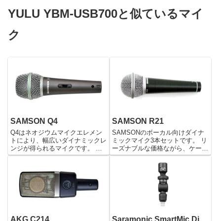
YULU YBM-USB700と似ているマイ
ク
SAMSON Q4
SAMSON R21
Q4はネオジウムマイクエレメン
SAMSONのボーカル向けダイナ
トにより、幅広いダイナミックレ
ミックマイク3本セットです。 リ
ンジが得られるマイクです。 ス
ーズナブルな価格ながら、ケーブ
ーパーカーディオイドのピックア
ル、マイクホルダーが付属。 ラ
ップパターンにより、明瞭なサウ
イブやプレゼンテーションに最
ンドながら音の被りを抑えます。
適。
また、最大SPLが高く、出力レベ
ルの高い楽器にも対応します...
AKG C214
Saramonic SmartMic Di