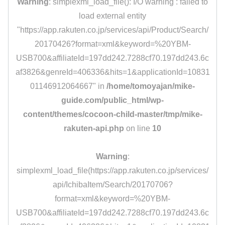
Warning
: simplexml_load_file(): I/O warning : failed to
load external entity
"https://app.rakuten.co.jp/services/api/Product/Search/
20170426?format=xml&keyword=%20YBM-
USB700&affiliateId=197dd242.7288cf70.197dd243.6c
af3826&genreId=406336&hits=1&applicationId=10831
01146912064667" in
/home/tomoyajan/mike-
guide.com/public_html/wp-
content/themes/cocoon-child-master/tmp/mike-
rakuten-api.php
on line
10
Warning
:
simplexml_load_file(https://app.rakuten.co.jp/services/
api/IchibaItem/Search/20170706?
format=xml&keyword=%20YBM-
USB700&affiliateId=197dd242.7288cf70.197dd243.6c