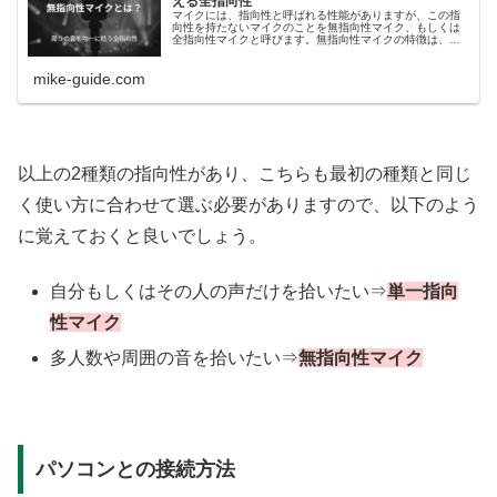
える全指向性
マイクには、指向性と呼ばれる性能がありますが、この指
向性を持たないマイクのことを無指向性マイク、もしくは
全指向性マイクと呼びます。無指向性マイクの特徴は、マ
イクの周りの音をすべて均一に捉えることで、複数人の声
などを一気に収音したいときに役立ちます。このページで
mike-guide.com
は、無指向性マイクについてまとめています。
以上の2種類の指向性があり、こちらも最初の種類と同じ
く使い方に合わせて選ぶ必要がありますので、以下のよう
に覚えておくと良いでしょう。
自分もしくはその人の声だけを拾いたい⇒
単一指向
性マイク
多人数や周囲の音を拾いたい⇒
無指向性マイク
パソコンとの接続方法