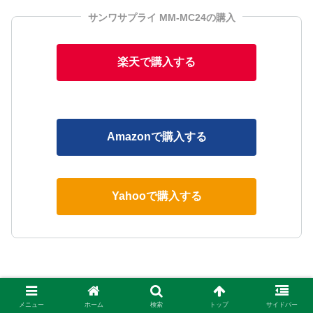
サンワサプライ MM-MC24の購入
楽天で購入する
Amazonで購入する
Yahooで購入する
エレコム HS-MC06BK
メニュー
ホーム
検索
トップ
サイドバー